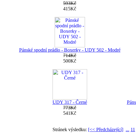
593Kč
415Kč
Pánské spodní prádlo - Boxerky - UDY 502 - Modré
714Kč
500Kč
UDY 317 - Černé
Páns
773Kč
541Kč
Stránek výsledku:
[<< Předcházející]
...
11