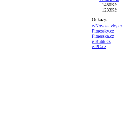
1450Kč
1233Kč
Odkazy:
e-Novostavby.cz
Fitnessky.cz
Fitnesska.cz
e-Butik.cz
e-PC.cz