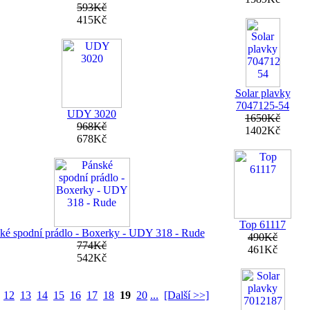
593Kč
415Kč
Solar plavky
7047125-54
UDY 3020
1650Kč
968Kč
1402Kč
678Kč
Top 61117
ké spodní prádlo - Boxerky - UDY 318 - Rude
490Kč
774Kč
461Kč
542Kč
12
13
14
15
16
17
18
19
20
...
[Další >>]