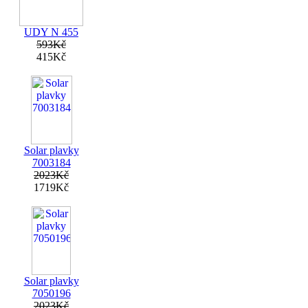
UDY N 455
593Kč
415Kč
Solar plavky
7003184
2023Kč
1719Kč
Solar plavky
7050196
2023Kč