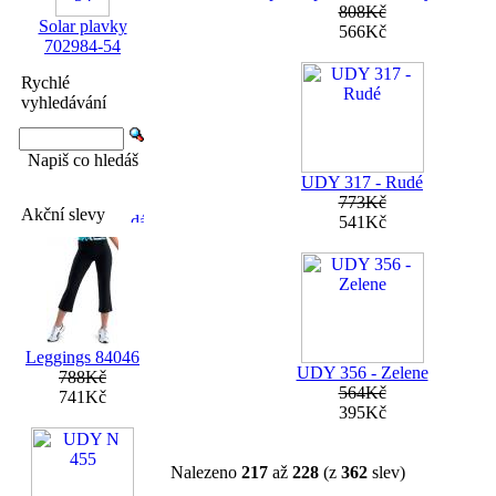
808Kč
Solar plavky
566Kč
702984-54
Rychlé
vyhledávání
Napiš co hledáš
UDY 317 - Rudé
773Kč
Akční slevy
541Kč
Leggings 84046
UDY 356 - Zelene
788Kč
564Kč
741Kč
395Kč
Nalezeno
217
až
228
(z
362
slev)