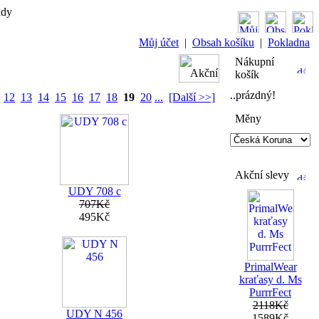
ady
Můj účet
|
Obsah košíku
|
Pokladna
Nákupní
košík
..prázdný!
12
13
14
15
16
17
18
19
20
...
[Další >>]
Měny
Akční slevy
UDY 708 c
707Kč
495Kč
PrimalWear
kraťasy d. Ms
PurrrFect
2118Kč
UDY N 456
1589Kč