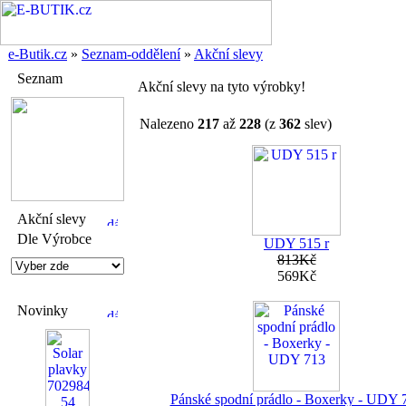
e-Butik.cz
»
Seznam-oddělení
»
Akční slevy
Seznam
Akční slevy na tyto výrobky!
Nalezeno
217
až
228
(z
362
slev)
Akční slevy
Dle Výrobce
UDY 515 r
813Kč
569Kč
Novinky
Pánské spodní prádlo - Boxerky - UDY 