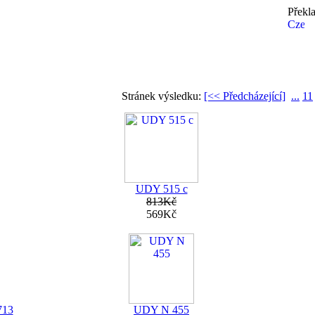
Překl
Stránek výsledku:
[<< Předcházející]
...
11
UDY 515 c
813Kč
569Kč
713
UDY N 455