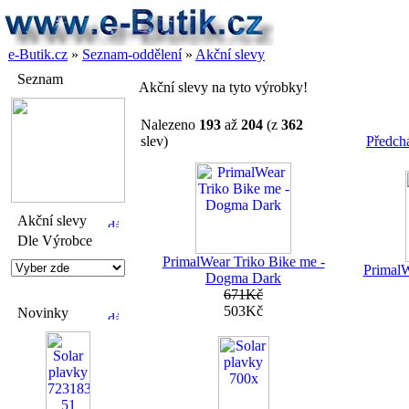
e-Butik.cz
»
Seznam-oddělení
»
Akční slevy
Seznam
Akční slevy na tyto výrobky!
Nalezeno
193
až
204
(z
362
slev)
Předchá
Akční slevy
Dle Výrobce
PrimalWear Triko Bike me -
PrimalW
Dogma Dark
671Kč
503Kč
Novinky