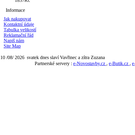
1837Kč
Informace
Jak nakupovat
Kontaktní údaje
Tabulka velikostí
Reklamační řád
Napiš nám
Site Map
10 /08/ 2026 svatek dnes slaví Vavřinec a zítra Zuzana
Partnerské servery :
e-Novostavby.cz
,
e-Butik.cz
,
e