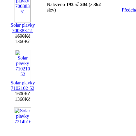
Nalezeno
193
až
204
(z
362
slev)
Předchá
Solar plavky
700383-51
1600Kč
1360Kč
Solar plavky
7102102-52
1600Kč
1360Kč