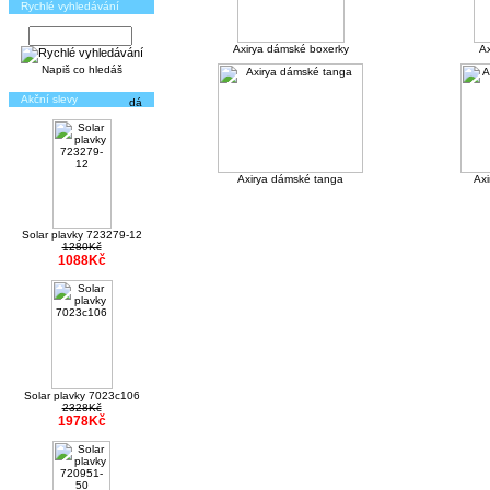
Rychlé vyhledávání
Axirya dámské boxerky
Ax
Napiš co hledáš
Akční slevy
Axirya dámské tanga
Axi
Solar plavky 723279-12
1280Kč
1088Kč
Solar plavky 7023c106
2328Kč
1978Kč