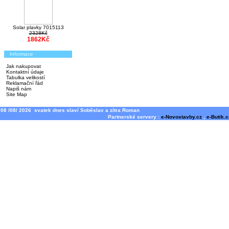
Solar plavky 7015113
2328Kč
1862Kč
Informace
Jak nakupovat
Kontaktní údaje
Tabulka velikostí
Reklamační řád
Napiš nám
Site Map
08 /08/ 2026 svatek dnes slaví Soběslav a zítra Roman
Partnerské servery :
e-Novostavby.cz
,
e-Butik.