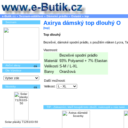
e-Butik.cz
»
Seznam-oddělení
»
Dámské prádlo
»
Ostatní
»
top
Axirya dámský top dlouhý O
Seznam
[top]
Top dlouhý
Bezešvé, dámské spodní prádlo, s použitím vláken Lycra, Ta
Vlastnosti:
Bezešvé spodní prádlo
Materiál
93% Polyamid + 7% Elastan
Akční slevy
Velikosti
S-M / L-XL
Dle Výrobce
Barvy
Oranžová
Další možnosti:
Velikost:
Novinky
TIP...Zákazníci, kteří koupili toto zboží, nakoupili u nás také...
Solar plavky 7126103-50