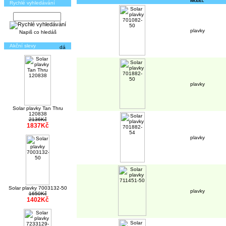
Model
Rychlé vyhledávání
plavky
Napiš co hledáš
Akční slevy
plavky
Solar plavky Tan Thru
120838
2136Kč
1837Kč
plavky
Solar plavky 7003132-50
plavky
1650Kč
1402Kč