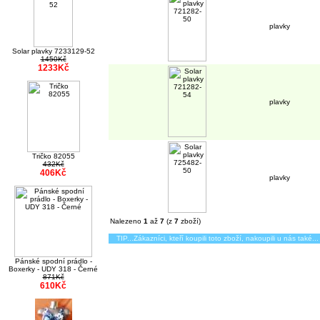
plavky
Solar plavky 7233129-52
1450Kč
1233Kč
plavky
Tričko 82055
432Kč
406Kč
plavky
Nalezeno
1
až
7
(z
7
zboží)
TIP...Zákazníci, kteří koupili toto zboží, nakoupili u nás také...
Pánské spodní prádlo -
Boxerky - UDY 318 - Černé
871Kč
610Kč