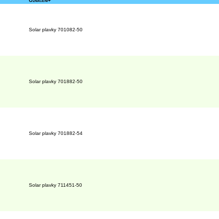
Označení+
Solar plavky 701082-50
Solar plavky 701882-50
Solar plavky 701882-54
Solar plavky 711451-50