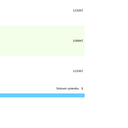
1233Kč
1088Kč
1233Kč
Stránek výsledku:
1