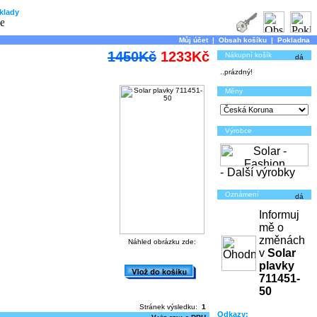
klady
Můj účet
|
Obsah košíku
|
Pokladna
1450Kč
1233Kč
Nákupní košík
..prázdný!
Měny
Výrobce
-
Další výrobky
Oznámení
Informuj
mě o
změnách
Náhled obrázku zde:
v
Solar
plavky
711451-
50
Stránek výsledku:
1
Odkazy: