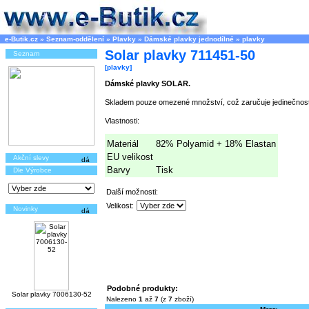
e-Butik.cz
»
Seznam-oddělení
»
Plavky
»
Dámské plavky jednodílné
»
plavky
Solar plavky 711451-50
Seznam
[plavky]
Dámské plavky SOLAR.
Skladem pouze omezené množství, což zaručuje jedinečnost
Vlastnosti:
Materiál
82% Polyamid + 18% Elastan
EU velikost
Akční slevy
Barvy
Tisk
Dle Výrobce
Další možnosti:
Velikost:
Novinky
Podobné produkty:
Solar plavky 7006130-52
Nalezeno
1
až
7
(z
7
zboží)