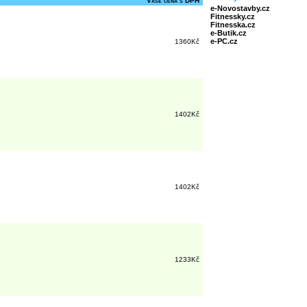
Vaše cena s DPH
e-Novostavby.cz
Fitnessky.cz
Fitnesska.cz
e-Butik.cz
e-PC.cz
1360Kč
1402Kč
1402Kč
1233Kč