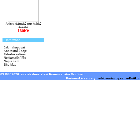
Axirya dámský top krátký
188Kč
160Kč
Informace
Jak nakupovat
Kontaktní údaje
Tabulka velikostí
Reklamační řád
Napiš nám
Site Map
09 /08/ 2026 svatek dnes slaví Roman a zítra Vavřinec
Partnerské servery :
e-Novostavby.cz
,
e-Butik.