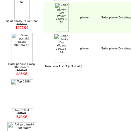
plavky
Solar plavky Dry Wea
Solar plavky 711489-52
1650Kč
1402Kč
plavky
Solar plavky Dry Wea
Solar pánské plavky
Nalezeno
1
až
3
(z
3
zboží)
960254-52
1041Kč
885Kč
Top 61084
575Kč
540Kč