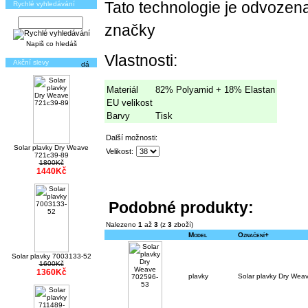
Tato technologie je odvozen
Rychlé vyhledávání
značky
Napiš co hledáš
Vlastnosti:
Akční slevy
Materiál
82% Polyamid + 18% Elastan
EU velikost
Barvy
Tisk
Další možnosti:
Solar plavky Dry Weave
Velikost:
721c39-89
1800Kč
1440Kč
Podobné produkty:
Nalezeno
1
až
3
(z
3
zboží)
Model
Označení+
Solar plavky 7003133-52
1600Kč
1360Kč
plavky
Solar plavky Dry Wea