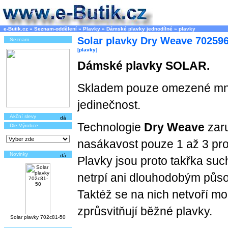
e-Butik.cz
»
Seznam-oddělení
»
Plavky
»
Dámské plavky jednodílné
»
plavky
Solar plavky Dry Weave 70259
Seznam
[plavky]
Dámské plavky SOLAR.
Skladem pouze omezené mno
jedinečnost.
Akční slevy
Technologie
Dry Weave
zaru
Dle Výrobce
nasákavost pouze 1 až 3 pro
Novinky
Plavky jsou proto takřka su
netrpí ani dlouhodobým půs
Taktéž se na nich netvoří mo
zprůsvitňují běžné plavky.
Solar plavky 702c81-50