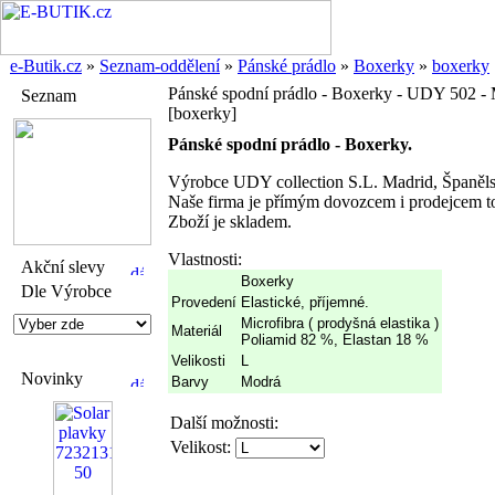
e-Butik.cz
»
Seznam-oddělení
»
Pánské prádlo
»
Boxerky
»
boxerky
Pánské spodní prádlo - Boxerky - UDY 502 -
Seznam
[boxerky]
Pánské spodní prádlo - Boxerky.
Výrobce UDY collection S.L. Madrid, Španěl
Naše firma je přímým dovozcem i prodejcem to
Zboží je skladem.
Vlastnosti:
Akční slevy
Boxerky
Dle Výrobce
Provedení
Elastické, příjemné.
Microfibra ( prodyšná elastika )
Materiál
Poliamid 82 %, Elastan 18 %
Velikosti
L
Novinky
Barvy
Modrá
Další možnosti:
Velikost: