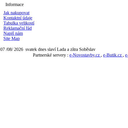
Informace
Jak nakupovat
Kontaktní údaje
Tabulka velikostí
Reklamační řád
Napiš nám
Site Map
07 /08/ 2026 svatek dnes slaví Lada a zítra Soběslav
Partnerské servery :
e-Novostavby.cz
,
e-Butik.cz
,
e