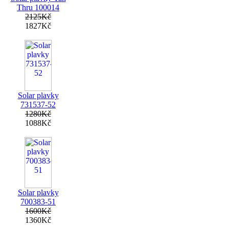
Thru 100014
2125Kč
1827Kč
Solar plavky
731537-52
1280Kč
1088Kč
Solar plavky
700383-51
1600Kč
1360Kč