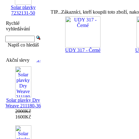
Solar plavky
TIP...Zákazníci, kteří koupili toto zboží, nako
7232131-50
Rychlé
vyhledávání
Napiš co hledáš
UDY 317 - Černé
U
Akční slevy
Solar plavky Dry
Weave 211180-36
2000Kč
1600Kč