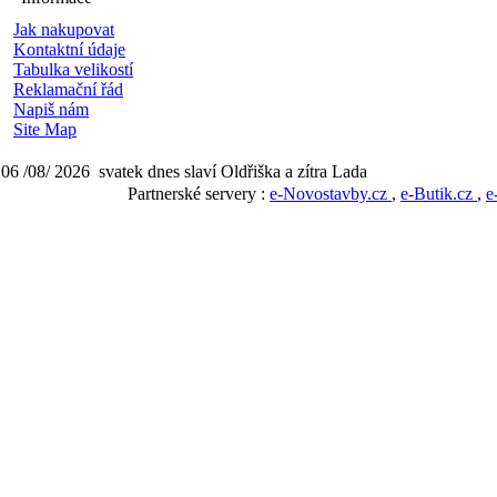
Jak nakupovat
Kontaktní údaje
Tabulka velikostí
Reklamační řád
Napiš nám
Site Map
06 /08/ 2026 svatek dnes slaví Oldřiška a zítra Lada
Partnerské servery :
e-Novostavby.cz
,
e-Butik.cz
,
e