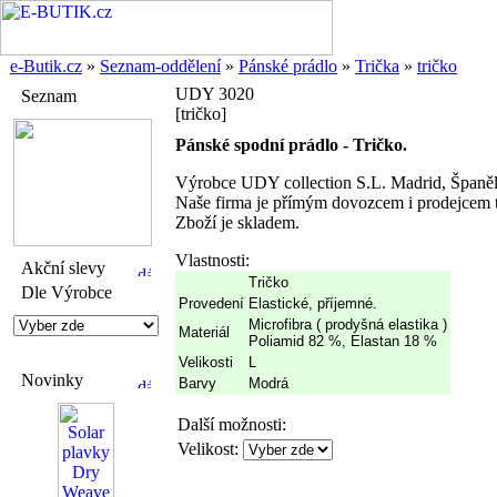
e-Butik.cz
»
Seznam-oddělení
»
Pánské prádlo
»
Trička
»
tričko
UDY 3020
Seznam
[tričko]
Pánské spodní prádlo - Tričko.
Výrobce UDY collection S.L. Madrid, Španě
Naše firma je přímým dovozcem i prodejcem t
Zboží je skladem.
Vlastnosti:
Akční slevy
Tričko
Dle Výrobce
Provedení
Elastické, příjemné.
Microfibra ( prodyšná elastika )
Materiál
Poliamid 82 %, Elastan 18 %
Velikosti
L
Novinky
Barvy
Modrá
Další možnosti:
Velikost: