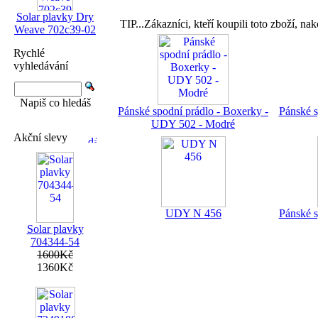
Solar plavky Dry
TIP...Zákazníci, kteří koupili toto zboží, nak
Weave 702c39-02
Rychlé
vyhledávání
Napiš co hledáš
Pánské spodní prádlo - Boxerky -
Pánské s
UDY 502 - Modré
Akční slevy
UDY N 456
Pánské s
Solar plavky
704344-54
1600Kč
1360Kč