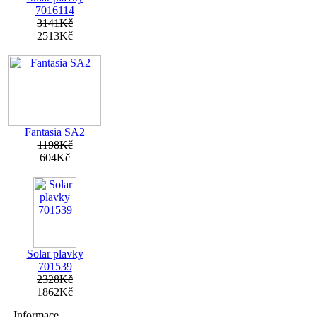
7016114
3141Kč
2513Kč
Fantasia SA2
1198Kč
604Kč
Solar plavky
701539
2328Kč
1862Kč
Informace