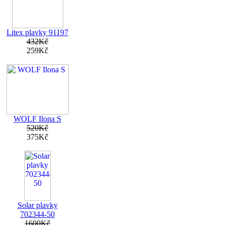
Litex plavky 91197
432Kč
259Kč
WOLF Ilona S
520Kč
375Kč
Solar plavky
702344-50
1600Kč