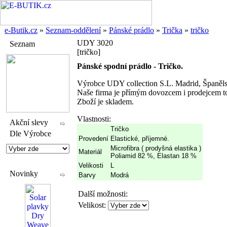
e-Butik.cz
»
Seznam-oddělení
»
Pánské prádlo
»
Trička
»
tričko
UDY 3020
Seznam
[tričko]
Pánské spodní prádlo - Tričko.
Výrobce UDY collection S.L. Madrid, Španěl
Naše firma je přímým dovozcem i prodejcem to
Zboží je skladem.
Vlastnosti:
Akční slevy
Tričko
Dle Výrobce
Provedení
Elastické, příjemné.
Microfibra ( prodyšná elastika )
Materiál
Poliamid 82 %, Elastan 18 %
Velikosti
L
Novinky
Barvy
Modrá
Další možnosti:
Velikost: