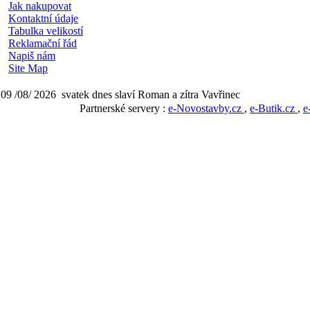
Jak nakupovat
Kontaktní údaje
Tabulka velikostí
Reklamační řád
Napiš nám
Site Map
09 /08/ 2026 svatek dnes slaví Roman a zítra Vavřinec
Partnerské servery :
e-Novostavby.cz
,
e-Butik.cz
,
e