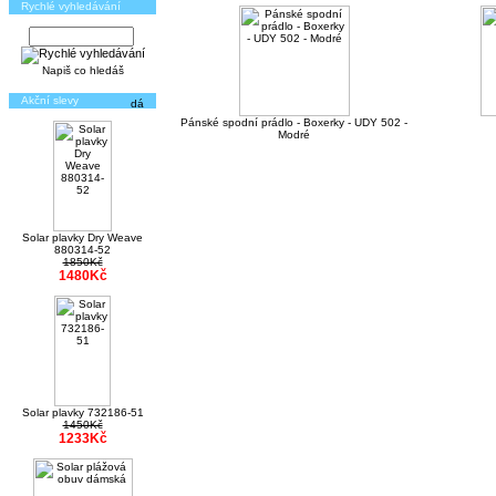
Rychlé vyhledávání
Napiš co hledáš
Akční slevy
Pánské spodní prádlo - Boxerky - UDY 502 -
Modré
Solar plavky Dry Weave
880314-52
1850Kč
1480Kč
Solar plavky 732186-51
1450Kč
1233Kč