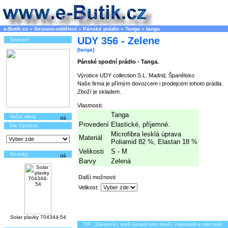
e-Butik.cz
»
Seznam-oddělení
»
Pánské prádlo
»
Tanga
»
tanga
UDY 356 - Zelene
Seznam
[tanga]
Pánské spodní prádlo - Tanga.
Výrobce UDY collection S.L. Madrid, Španělsko
Naše firma je přímým dovozcem i prodejcem tohoto prádla.
Zboží je skladem.
Vlastnosti:
Tanga
Akční slevy
Provedení
Elastické, příjemné.
Dle Výrobce
Microfibra lesklá úprava
Materiál
Poliamid 82 %, Elastan 18 %
Velikosti
S - M
Novinky
Barvy
Zelená
Další možnosti:
Velikost:
Solar plavky 704344-54
TIP...Zákazníci, kteří koupili toto zboží, nakoupili u nás také...