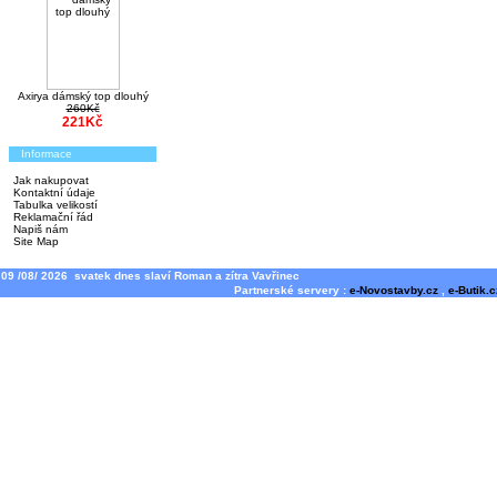
Axirya dámský top dlouhý
260Kč
221Kč
Informace
Jak nakupovat
Kontaktní údaje
Tabulka velikostí
Reklamační řád
Napiš nám
Site Map
09 /08/ 2026 svatek dnes slaví Roman a zítra Vavřinec
Partnerské servery :
e-Novostavby.cz
,
e-Butik.