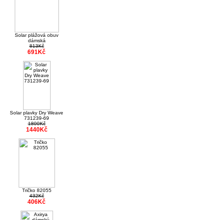
Solar plážová obuv
dámská
813Kč
691Kč
Solar plavky Dry Weave
731239-69
1800Kč
1440Kč
Tričko 82055
432Kč
406Kč