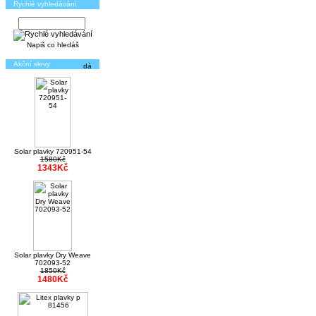
Rychlé vyhledávání
Napiš co hledáš
Akční slevy
Solar plavky 720951-54
1580Kč
1343Kč
Solar plavky Dry Weave
702093-52
1850Kč
1480Kč