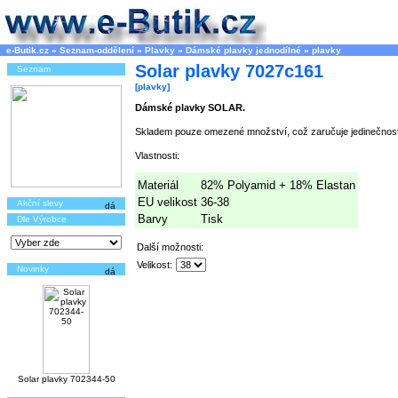
e-Butik.cz
»
Seznam-oddělení
»
Plavky
»
Dámské plavky jednodílné
»
plavky
Solar plavky 7027c161
Seznam
[plavky]
Dámské plavky SOLAR.
Skladem pouze omezené množství, což zaručuje jedinečnost
Vlastnosti:
Materiál
82% Polyamid + 18% Elastan
EU velikost
36-38
Akční slevy
Barvy
Tisk
Dle Výrobce
Další možnosti:
Velikost:
Novinky
Solar plavky 702344-50