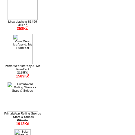
Litex plavky p 81456
381Kč
358Kč
PrimalWear kraťasy d. Ms
PurrrFect
2118Kč
1589Kč
PrimalWear Rolling Stones
- Stars & Stripes
2390Kč
1912Kč