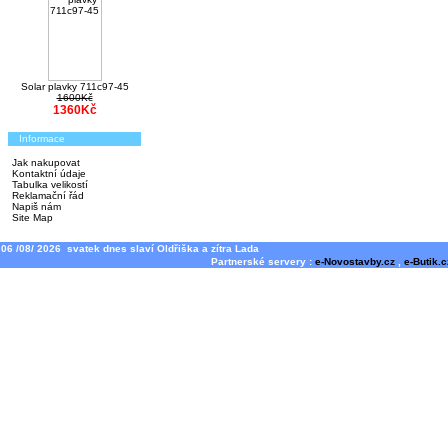
Solar plavky 711c97-45
1600Kč
1360Kč
Informace
Jak nakupovat
Kontaktní údaje
Tabulka velikostí
Reklamační řád
Napiš nám
Site Map
06 /08/ 2026 svatek dnes slaví Oldřiška a zítra Lada
Partnerské servery :
e-Novostavby.cz
,
e-Butik.