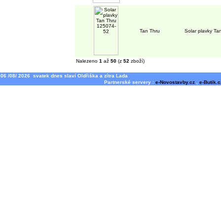
Tan Thru
Solar plavky T
Nalezeno
1
až
50
(z
52
zboží)
06 /08/ 2026 svatek dnes slaví Oldřiška a zítra Lada
Partnerské servery :
e-Novostavby.cz
,
e-Butik.