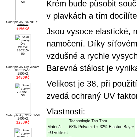
Krém bude působit souča
v plavkách a tím docílít
Solar plavky 702c81-50
1360Kč
1156Kč
Jsou vysoce elastické, n
namočení. Díky síťovém
vzdušné a rychle vysych
Barevná stálost je vynika
Solar plavky Dry Weave
880515-50
1850Kč
1480Kč
Velikost je 38, při použi
zvedá ochraný UV faktor
Vlastnosti:
Solar plavky 720951-50
1450Kč
Technologie Tan Thru
1233Kč
Materiál
68% Polyamid + 32% Elastan Bayer
EU velikost