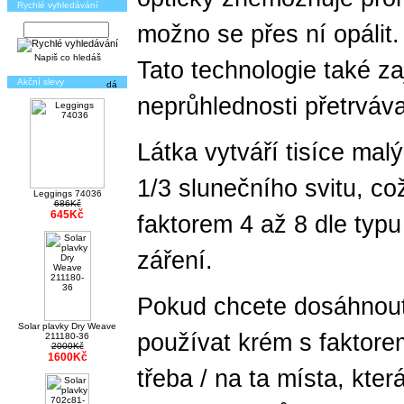
Rychlé vyhledávání
možno se přes ní opálit.
Napiš co hledáš
Tato technologie také zaj
Akční slevy
neprůhlednosti přetrváva
Látka vytváří tisíce mal
1/3 slunečního svitu, co
Leggings 74036
686Kč
645Kč
faktorem 4 až 8 dle typ
záření.
Pokud chcete dosáhnout
Solar plavky Dry Weave
používat krém s faktorem
211180-36
2000Kč
1600Kč
třeba / na ta místa, kter