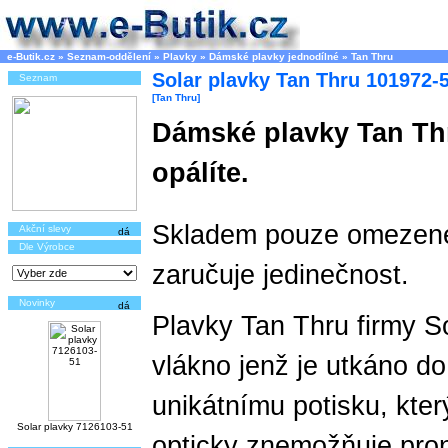
e-Butik.cz
»
Seznam-oddělení
»
Plavky
»
Dámské plavky jednodílné
»
Tan Thru
Solar plavky Tan Thru 101972-
Seznam
[Tan Thru]
Dámské plavky Tan Thr
opálíte.
Skladem pouze omezené
Akční slevy
Dle Výrobce
zaručuje jedinečnost.
Novinky
Plavky Tan Thru firmy So
vlákno jenž je utkáno do
unikátnímu potisku, kter
Solar plavky 7126103-51
opticky znemožňuje proni