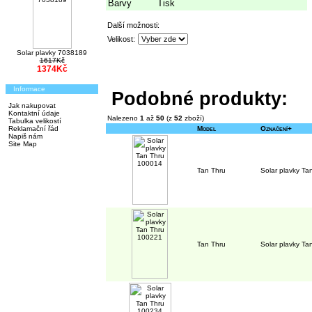
Barvy
Tisk
Další možnosti:
Velikost:
Solar plavky 7038189
1617Kč
1374Kč
Informace
Podobné produkty:
Jak nakupovat
Kontaktní údaje
Nalezeno
1
až
50
(z
52
zboží)
Tabulka velikostí
Reklamační řád
Model
Označení+
Napiš nám
Site Map
Tan Thru
Solar plavky T
Tan Thru
Solar plavky T