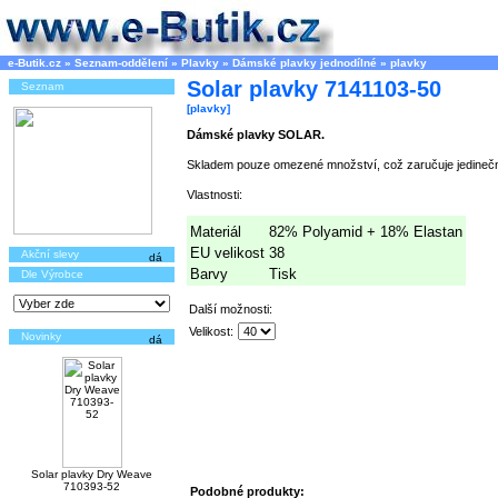
e-Butik.cz
»
Seznam-oddělení
»
Plavky
»
Dámské plavky jednodílné
»
plavky
Solar plavky 7141103-50
Seznam
[plavky]
Dámské plavky SOLAR.
Skladem pouze omezené množství, což zaručuje jedinečn
Vlastnosti:
Materiál
82% Polyamid + 18% Elastan
EU velikost
38
Akční slevy
Barvy
Tisk
Dle Výrobce
Další možnosti:
Velikost:
Novinky
Solar plavky Dry Weave
710393-52
Podobné produkty: