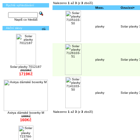
Nalezeno
1
až
3
(z
3
zboží)
Rychlé vyhledávání
Model
Označení+
Napiš co hledáš
plavky
Solar plavky
Akční slevy
plavky
Solar plavky
Solar plavky 7012187
2023Kč
1719Kč
plavky
Solar plavky
Nalezeno
1
až
3
(z
3
zboží)
Axirya dámské boxerky M
188Kč
160Kč