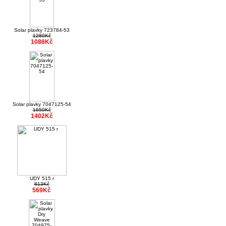
Solar plavky 723784-53
1280Kč
1088Kč
Solar plavky 7047125-54
1650Kč
1402Kč
UDY 515 r
813Kč
569Kč