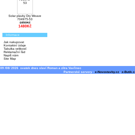
Solar plavky Dry Weave
704975-53
1850Kč
1480Kč
Informace
Jak nakupovat
Kontaktní údaje
Tabulka velikostí
Reklamační řád
Napiš nám
Site Map
09 /08/ 2026 svatek dnes slaví Roman a zítra Vavřinec
Partnerské servery :
e-Novostavby.cz
,
e-Butik.