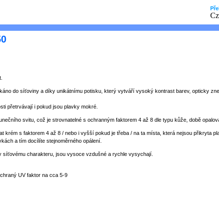
Pře
50
.
utkáno do síťoviny a díky unikátnímu potisku, který vytváří vysoký kontrast barev, opticky z
osti přetrvávají i pokud jsou plavky mokré.
lunečního svitu, což je strovnatelné s ochranným faktorem 4 až 8 dle typu kůže, době opalov
krém s faktorem 4 až 8 / nebo i vyšší pokud je třeba / na ta místa, která nejsou přikryta pl
vkách a tím docílíte stejnoměrného opálení.
ky síťovému charakteru, jsou vysoce vzdušné a rychle vysychají.
 ochraný UV faktor na cca 5-9