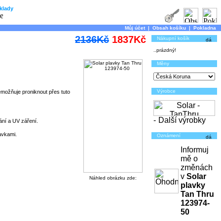
klady
Můj účet
|
Obsah košíku
|
Pokladna
2136Kč
1837Kč
Nákupní košík
..prázdný!
Měny
Výrobce
nemožňuje proniknout přes tuto
-
Další výrobky
ání a UV záření.
avkami.
Oznámení
Informuj
mě o
změnách
v
Solar
Náhled obrázku zde:
plavky
Tan Thru
123974-
50