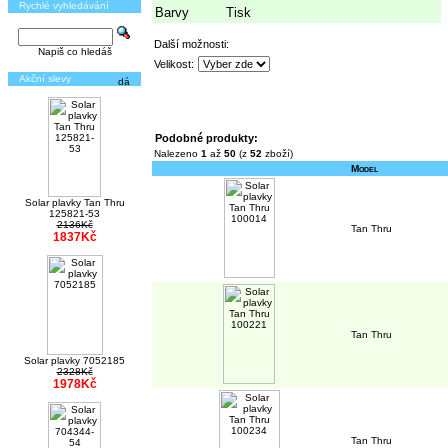
Rychlé vyhledávání
Barvy
Tisk
Další možnosti:
Napiš co hledáš
Velikost:
Akční slevy
Podobné produkty:
Nalezeno
1
až
50
(z
52
zboží)
Model
Solar plavky Tan Thru
125821-53
2136Kč
Tan Thru
1837Kč
Tan Thru
Solar plavky 7052185
2328Kč
1978Kč
Tan Thru