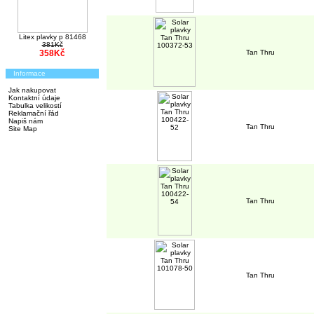
Litex plavky p 81468
381Kč
358Kč
Tan Thru
Informace
Jak nakupovat
Kontaktní údaje
Tabulka velikostí
Reklamační řád
Napiš nám
Tan Thru
Site Map
Tan Thru
Tan Thru