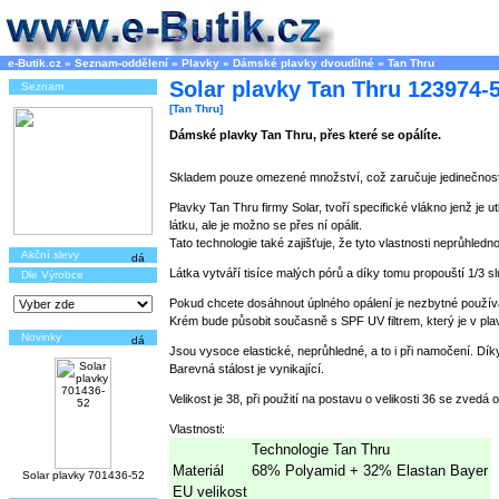
e-Butik.cz
»
Seznam-oddělení
»
Plavky
»
Dámské plavky dvoudílné
»
Tan Thru
Solar plavky Tan Thru 123974-
Seznam
[Tan Thru]
Dámské plavky Tan Thru, přes které se opálíte.
Skladem pouze omezené množství, což zaručuje jedinečnost
Plavky Tan Thru firmy Solar, tvoří specifické vlákno jenž je 
látku, ale je možno se přes ní opálit.
Tato technologie také zajišťuje, že tyto vlastnosti neprůhledn
Akční slevy
Látka vytváří tisíce malých pórů a díky tomu propouští 1/3 s
Dle Výrobce
Pokud chcete dosáhnout úplného opálení je nezbytné používat 
Krém bude působit současně s SPF UV filtrem, který je v pla
Novinky
Jsou vysoce elastické, neprůhledné, a to i při namočení. Dí
Barevná stálost je vynikající.
Velikost je 38, při použití na postavu o velikosti 36 se zvedá
Vlastnosti:
Technologie Tan Thru
Materiál
68% Polyamid + 32% Elastan Bayer
Solar plavky 701436-52
EU velikost