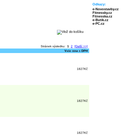
Odkazy:
e-Novostavby.cz
Fitnessky.cz
Fitnesska.cz
e-Butik.cz
e-PC.cz
Stránek výsledku:
1
2
[Další >>]
Vaše cena s DPH
1827Kč
1827Kč
1827Kč