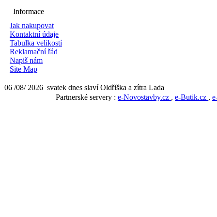
Informace
Jak nakupovat
Kontaktní údaje
Tabulka velikostí
Reklamační řád
Napiš nám
Site Map
06 /08/ 2026 svatek dnes slaví Oldřiška a zítra Lada
Partnerské servery :
e-Novostavby.cz
,
e-Butik.cz
,
e