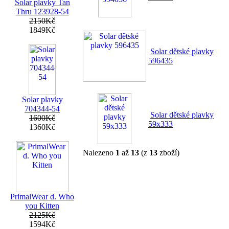
Solar plavky Tan
Thru 123928-54
2150Kč
1849Kč
Solar dětské plavky
596435
Solar plavky
704344-54
Solar dětské plavky
1600Kč
59x333
1360Kč
Nalezeno
1
až
13
(z
13
zboží)
PrimalWear d. Who
you Kitten
2125Kč
1594Kč