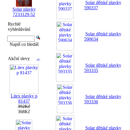
Solar dětské plavky
590337
Solar plavky
7233129-52
Rychlé
vyhledávání
Solar dětské plavky
590634
Napiš co hledáš
Akční slevy
Solar dětské plavky
593335
Litex plavky p
Solar dětské plavky
81437
593336
392Kč
368Kč
Solar dětské plavky