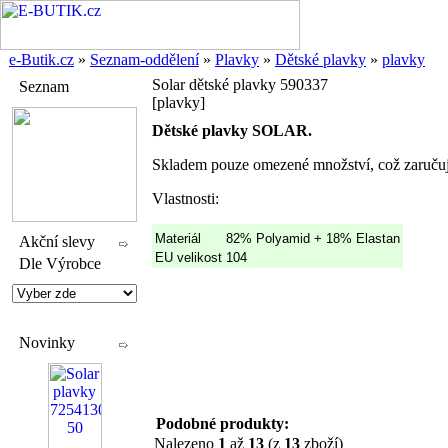
e-Butik.cz
»
Seznam-oddělení
»
Plavky
»
Dětské plavky
»
plavky
Solar dětské plavky 590337
Seznam
[plavky]
Dětské plavky SOLAR.
Skladem pouze omezené množství, což zaručuj
Vlastnosti:
Materiál
82% Polyamid + 18% Elastan
Akční slevy
EU velikost
104
Dle Výrobce
Novinky
Podobné produkty:
Nalezeno
1
až
13
(z
13
zboží)