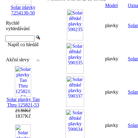
Model
Ozna
Solar plavky
7254130-50
Rychlé
plavky
Sola
vyhledávání
Napiš co hledáš
plavky
Sola
Akční slevy
plavky
Sola
Solar plavky Tan
Thru 125821-53
2136Kč
1837Kč
plavky
Sola