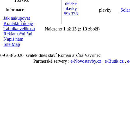
1837Kč
Informace
plavky
Sola
Jak nakupovat
Kontaktní údaje
Tabulka velikostí
Nalezeno
1
až
13
(z
13
zboží)
Reklamační řád
Napiš nám
Site Map
09 /08/ 2026 svatek dnes slaví Roman a zítra Vavřinec
Partnerské servery :
e-Novostavby.cz
,
e-Butik.cz
,
e