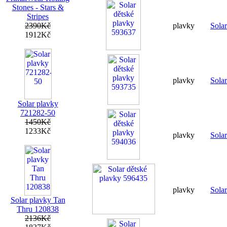
Stones - Stars &
Stripes
2390Kč
plavky
Sola
1912Kč
plavky
Sola
Solar plavky
721282-50
1450Kč
1233Kč
plavky
Sola
plavky
Sola
Solar plavky Tan
Thru 120838
2136Kč