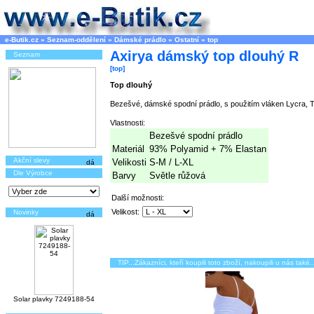
e-Butik.cz
»
Seznam-oddělení
»
Dámské prádlo
»
Ostatní
»
top
Axirya dámský top dlouhý R
Seznam
[top]
Top dlouhý
Bezešvé, dámské spodní prádlo, s použitím vláken Lycra, T
Vlastnosti:
Bezešvé spodní prádlo
Materiál
93% Polyamid + 7% Elastan
Akční slevy
Velikosti
S-M / L-XL
Dle Výrobce
Barvy
Světle růžová
Další možnosti:
Velikost:
Novinky
TIP...Zákazníci, kteří koupili toto zboží, nakoupili u nás také..
Solar plavky 7249188-54