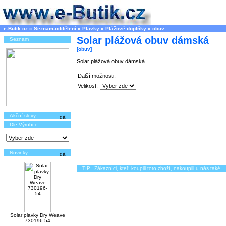
e-Butik.cz
»
Seznam-oddělení
»
Plavky
»
Plážové doplňky
»
obuv
Solar plážová obuv dámská
Seznam
[obuv]
Solar plážová obuv dámská
Další možnosti:
Velikost:
Akční slevy
Dle Výrobce
Novinky
TIP...Zákazníci, kteří koupili toto zboží, nakoupili u nás také...
Solar plavky Dry Weave
730196-54