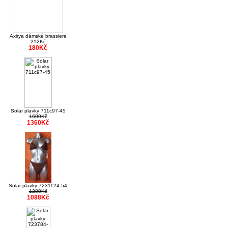
Axirya dámské brassiere
212Kč
180Kč
Solar plavky 711c97-45
1600Kč
1360Kč
Solar plavky 7231124-54
1280Kč
1088Kč