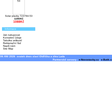
Solar plavky 723784-53
1280Kč
1088Kč
Informace
Jak nakupovat
Kontaktní údaje
Tabulka velikostí
Reklamační řád
Napiš nám
Site Map
06 /08/ 2026 svatek dnes slaví Oldřiška a zítra Lada
Partnerské servery :
e-Novostavby.cz
,
e-Butik.