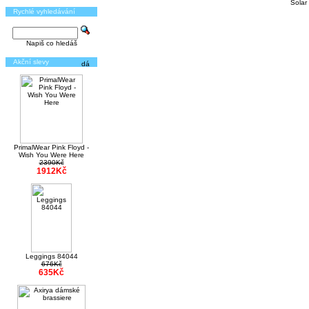
Solar
Rychlé vyhledávání
Napiš co hledáš
Akční slevy
PrimalWear Pink Floyd -
Wish You Were Here
2390Kč
1912Kč
Leggings 84044
676Kč
635Kč