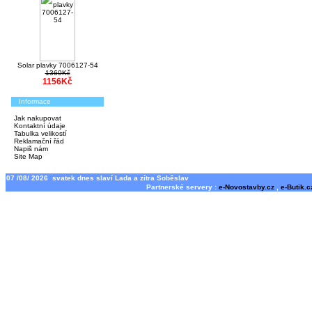
Solar plavky 7006127-54
1360Kč
1156Kč
Informace
Jak nakupovat
Kontaktní údaje
Tabulka velikostí
Reklamační řád
Napiš nám
Site Map
07 /08/ 2026 svatek dnes slaví Lada a zítra Soběslav
Partnerské servery :
e-Novostavby.cz
,
e-Butik.