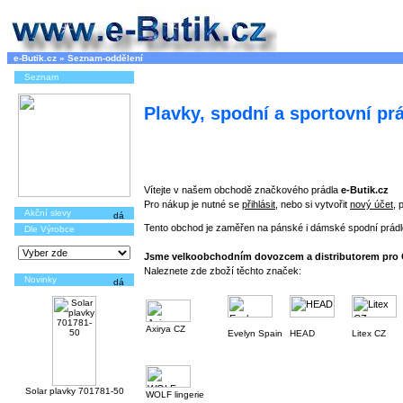
e-Butik.cz
»
Seznam-oddělení
Seznam
Plavky, spodní a sportovní prá
Vítejte v našem obchodě značkového prádla
e-Butik.cz
Pro nákup je nutné se
přihlásit
, nebo si vytvořit
nový účet
, 
Akční slevy
Tento obchod je zaměřen na pánské i dámské spodní prádlo,
Dle Výrobce
Jsme velkoobchodním dovozcem a distributorem pro 
Naleznete zde zboží těchto značek:
Novinky
Axirya CZ
Evelyn Spain
HEAD
Litex CZ
Solar plavky 701781-50
WOLF lingerie