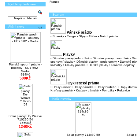
France
Rychlé vyhledávání
Seznam
Napiš co hledáš
Akční slevy
Pánské prádlo
•
Boxerky
•
Tanga
•
Slipy
•
Trička
•
Noční prádlo
Plavky
•
Dámské plavky jednodílné
•
Dámské plavky dvoudílné
•
Dá
sportovní plavky
•
Dámské plavky - podprsenky
•
Dámské plav
Pánské spodní prádlo -
kalhotky
•
Plavky pánské
•
Dětské plavky
•
Plážové doplňky
Boxerky - UDY 502 -
Modré
714Kč
500Kč
Cyklistické prádlo
•
Dresy unisex
•
Dresy dámské
•
Dresy hudební
•
Topy dáms
Kraťasy pánské
•
Kraťasy dámské
•
Ponožky
•
Rukavice
Naše novinky
Solar plavky Dry Weave
710296-54
1550Kč
1240Kč
Solar plavky 714c89-50
Solar 