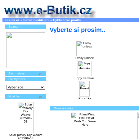
e-Butik.cz
»
Seznam-oddělení
»
Cyklistické prádlo
Seznam
Vyberte si prosím..
Dresy unisex
Akční slevy
Topy dámské
Dle Výrobce
Novinky
Ponožky
Naše novinky
Solar plavky Dry Weave
702596-53