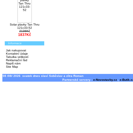
Solar plavky Tan Thru
121c33-52
2136Kč
1837Kč
Informace
Jak nakupovat
Kontaktní údaje
Tabulka velikostí
Reklamační řád
Napiš nám
Site Map
08 /08/ 2026 svatek dnes slaví Soběslav a zítra Roman
Partnerské servery :
e-Novostavby.cz
,
e-Butik.