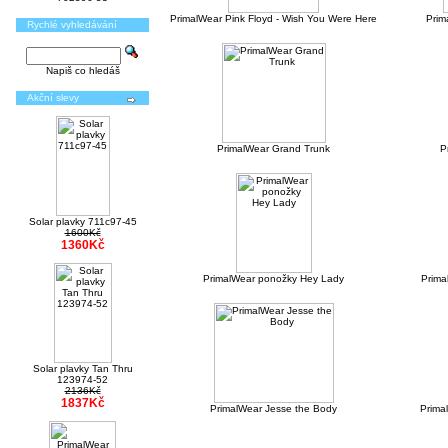
PrimalWear Pink Floyd - Wish You Were Here
Prim
Rychlé vyhledávání
Napiš co hledáš
Akční slevy
PrimalWear Grand Trunk
P
Solar plavky 711c97-45
1600Kč
1360Kč
PrimalWear ponožky Hey Lady
Prima
Solar plavky Tan Thru
123974-52
2136Kč
1837Kč
PrimalWear Jesse the Body
Prima