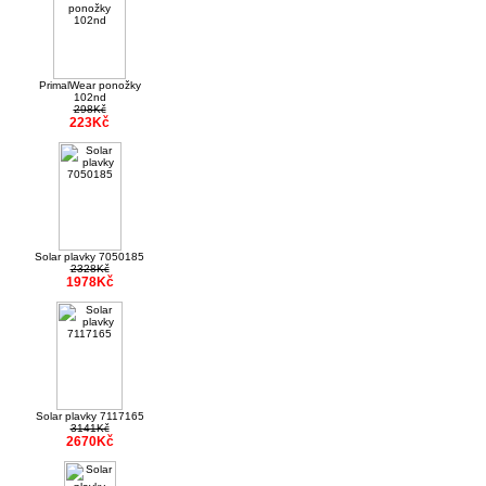
PrimalWear ponožky
102nd
298Kč
223Kč
Solar plavky 7050185
2328Kč
1978Kč
Solar plavky 7117165
3141Kč
2670Kč