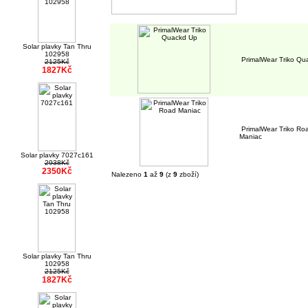
Solar plavky Tan Thru
102958
PrimalWear Triko Qu
2125Kč
1827Kč
PrimalWear Triko Ro
Maniac
Solar plavky 7027c161
2938Kč
2350Kč
Nalezeno
1
až
9
(z
9
zboží)
Solar plavky Tan Thru
102958
2125Kč
1827Kč