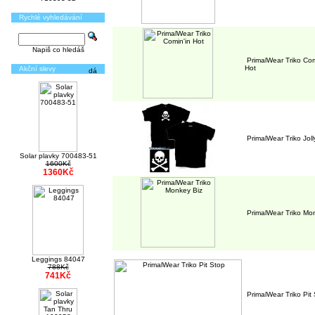
Rychlé vyhledávání
Napiš co hledáš
PrimalWear Triko Com
Hot
Akční slevy
PrimalWear Triko Jol
Solar plavky 700483-51
1600Kč
1360Kč
PrimalWear Triko Mo
Leggings 84047
788Kč
741Kč
PrimalWear Triko Pit