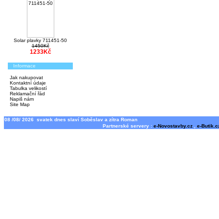
Solar plavky 711451-50
1450Kč
1233Kč
Informace
Jak nakupovat
Kontaktní údaje
Tabulka velikostí
Reklamační řád
Napiš nám
Site Map
08 /08/ 2026 svatek dnes slaví Soběslav a zítra Roman
Partnerské servery :
e-Novostavby.cz
,
e-Butik.