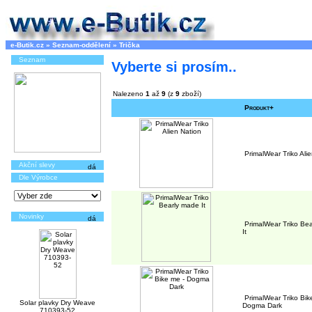
e-Butik.cz
»
Seznam-oddělení
»
Trička
Seznam
Vyberte si prosím..
Nalezeno
1
až
9
(z
9
zboží)
Produkt+
PrimalWear Triko Ali
Akční slevy
Dle Výrobce
Novinky
PrimalWear Triko Be
It
PrimalWear Triko Bik
Solar plavky Dry Weave
Dogma Dark
710393-52