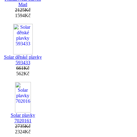
Mad
2125Kč
1594Kč
Solar dětské plavky
593433
661Kč
562Kč
Solar plavky
7020161
2735Kč
2324Kč