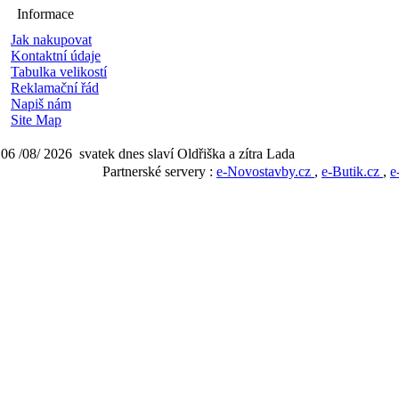
Informace
Jak nakupovat
Kontaktní údaje
Tabulka velikostí
Reklamační řád
Napiš nám
Site Map
06 /08/ 2026 svatek dnes slaví Oldřiška a zítra Lada
Partnerské servery :
e-Novostavby.cz
,
e-Butik.cz
,
e