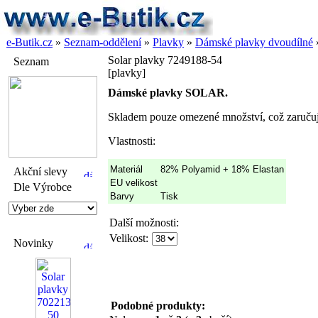
e-Butik.cz
»
Seznam-oddělení
»
Plavky
»
Dámské plavky dvoudílné
Solar plavky 7249188-54
Seznam
[plavky]
Dámské plavky SOLAR.
Skladem pouze omezené množství, což zaručuj
Vlastnosti:
Materiál
82% Polyamid + 18% Elastan
Akční slevy
EU velikost
Dle Výrobce
Barvy
Tisk
Další možnosti:
Velikost:
Novinky
Podobné produkty: