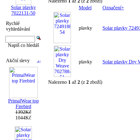
Nalezeno
1
až
2
(z
2
zboží)
Solar plavky
Model
Označení+
7022131-50
Rychlé
plavky
Solar plavky 7249
vyhledávání
Napiš co hledáš
Akční slevy
plavky
Solar plavky Dry
Nalezeno
1
až
2
(z
2
zboží)
PrimalWear top
Firebird
1392Kč
1044Kč