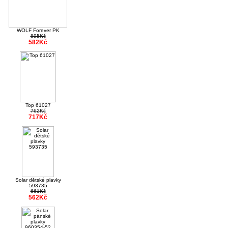
WOLF Forever PK
895Kč
582Kč
Top 61027
762Kč
717Kč
Solar dětské plavky
593735
661Kč
562Kč