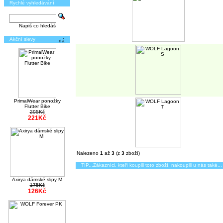
Rychlé vyhledávání
Napiš co hledáš
Akční slevy
PrimalWear ponožky
Flutter Bike
295Kč
221Kč
Nalezeno
1
až
3
(z
3
zboží)
TIP...Zákazníci, kteří koupili toto zboží, nakoupili u nás také...
Axirya dámské slipy M
175Kč
126Kč