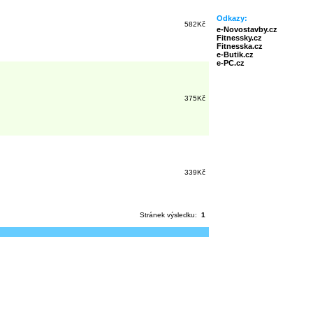
Odkazy:
582Kč
e-Novostavby.cz
Fitnessky.cz
Fitnesska.cz
e-Butik.cz
e-PC.cz
375Kč
339Kč
Stránek výsledku:
1