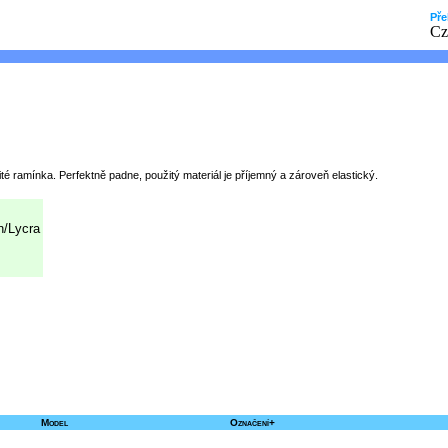
Pře
é ramínka. Perfektně padne, použitý materiál je příjemný a zároveň elastický.
n/Lycra
Model
Označení+