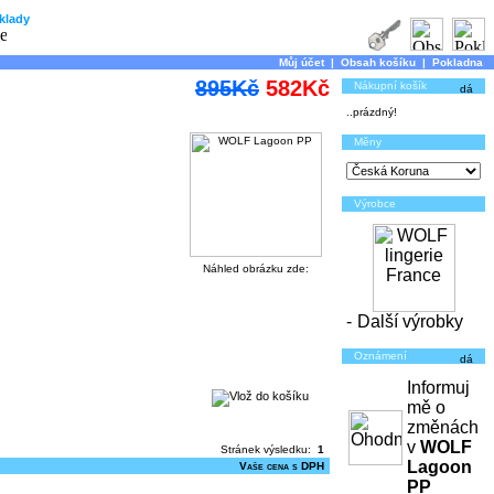
klady
Můj účet
|
Obsah košíku
|
Pokladna
895Kč
582Kč
Nákupní košík
..prázdný!
Měny
Výrobce
Náhled obrázku zde:
-
Další výrobky
Oznámení
Informuj
mě o
změnách
v
WOLF
Stránek výsledku:
1
Lagoon
Vaše cena s DPH
PP