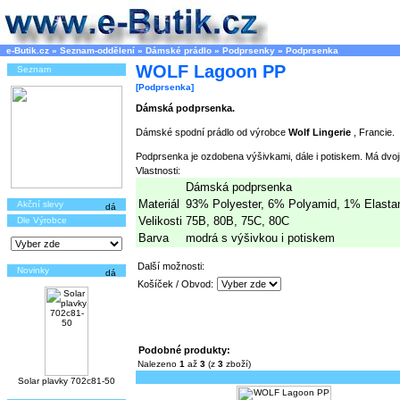
e-Butik.cz
»
Seznam-oddělení
»
Dámské prádlo
»
Podprsenky
»
Podprsenka
WOLF Lagoon PP
Seznam
[Podprsenka]
Dámská podprsenka.
Dámské spodní prádlo od výrobce
Wolf Lingerie
, Francie.
Podprsenka je ozdobena výšivkami, dále i potiskem. Má dvojit
Vlastnosti:
Dámská podprsenka
Materiál
93% Polyester, 6% Polyamid, 1% Elasta
Akční slevy
Velikosti
75B, 80B, 75C, 80C
Dle Výrobce
Barva
modrá s výšivkou i potiskem
Další možnosti:
Novinky
Košíček / Obvod:
Podobné produkty:
Nalezeno
1
až
3
(z
3
zboží)
Solar plavky 702c81-50