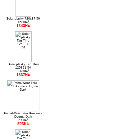
Solar plavky 720c37-50
1580Kč
1343Kč
Solar plavky Tan Thru
125821-54
2136Kč
1837Kč
PrimalWear Triko Bike me -
Dogma Dark
671Kč
503Kč