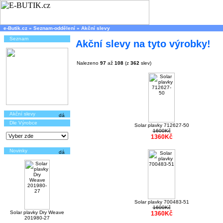
e-Butik.cz
»
Seznam-oddělení
»
Akční slevy
Seznam
Akční slevy na tyto výrobky!
Nalezeno
97
až
108
(z
362
slev)
Akční slevy
Dle Výrobce
Solar plavky 712627-50
1600Kč
1360Kč
Novinky
Solar plavky 700483-51
1600Kč
Solar plavky Dry Weave
1360Kč
201980-27