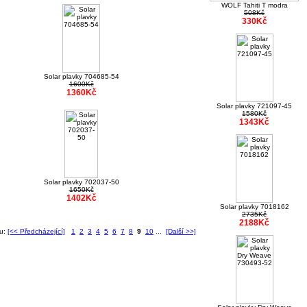
WOLF Tahiti T modra
508Kč
330Kč
Solar plavky 704685-54
1600Kč
1360Kč
Solar plavky 721097-45
1580Kč
1343Kč
Solar plavky 702037-50
1650Kč
1402Kč
Solar plavky 7018162
2735Kč
2188Kč
ku:
[<< Předcházející]
1
2
3
4
5
6
7
8
9
10
...
[Další >>]