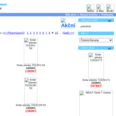
klady
Můj účet
|
Obsah košíku
|
Pokladna
Nákupní košík
..prázdný!
ku:
[<< Předcházející]
1
2
3
4
5
6
7
8
9
10
...
[Další >>]
Měny
Akční slevy
Solar plavky 701351-54
1600Kč
1360Kč
Solar plavky 7102b171
2328Kč
1978Kč
Solar plavky 7016129-53
1600Kč
1360Kč