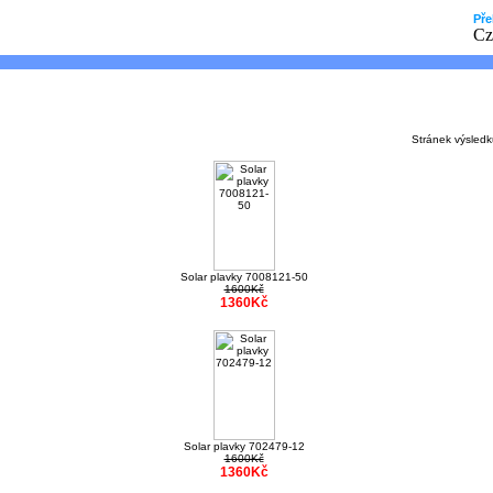
Pře
Stránek výsled
Solar plavky 7008121-50
1600Kč
1360Kč
Solar plavky 702479-12
1600Kč
1360Kč