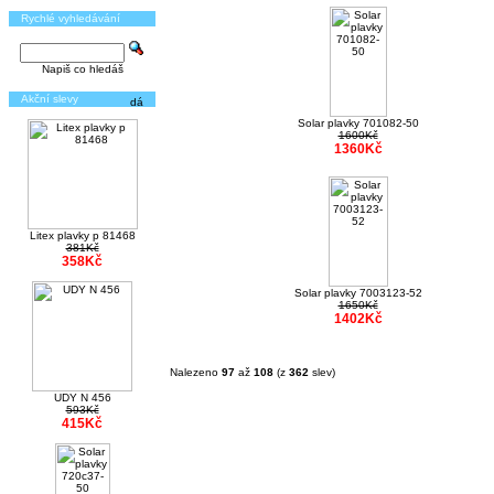
Rychlé vyhledávání
Napiš co hledáš
Akční slevy
Solar plavky 701082-50
1600Kč
1360Kč
Litex plavky p 81468
381Kč
358Kč
Solar plavky 7003123-52
1650Kč
1402Kč
Nalezeno
97
až
108
(z
362
slev)
UDY N 456
593Kč
415Kč