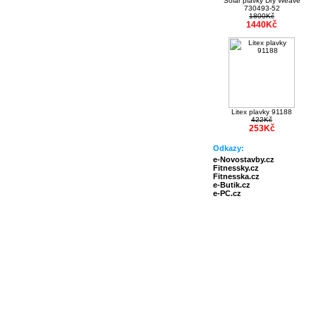
Solar plavky Dry Weave
730493-52
1800Kč
1440Kč
Litex plavky 91188
422Kč
253Kč
Odkazy:
e-Novostavby.cz
Fitnessky.cz
Fitnesska.cz
e-Butik.cz
e-PC.cz