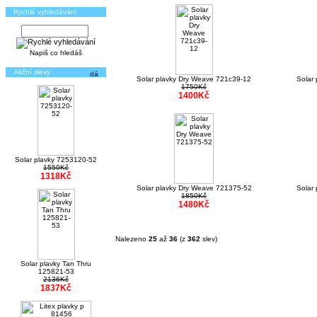
Rychlé vyhledávání
Napiš co hledáš
Akční slevy
Solar plavky Dry Weave 721c39-12
Solar
1750Kč
1400Kč
Solar plavky 7253120-52
1550Kč
1318Kč
Solar plavky Dry Weave 721375-52
Solar
1850Kč
1480Kč
Nalezeno
25
až
36
(z
362
slev)
Solar plavky Tan Thru
125821-53
2136Kč
1837Kč