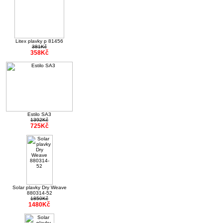
Litex plavky p 81456
381Kč
358Kč
Estilo SA3
1392Kč
725Kč
Solar plavky Dry Weave
880314-52
1850Kč
1480Kč