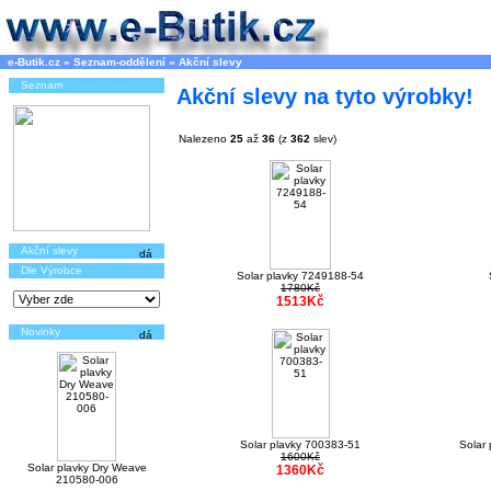
e-Butik.cz
»
Seznam-oddělení
»
Akční slevy
Seznam
Akční slevy na tyto výrobky!
Nalezeno
25
až
36
(z
362
slev)
Akční slevy
Dle Výrobce
Solar plavky 7249188-54
1780Kč
1513Kč
Novinky
Solar plavky 700383-51
Solar
1600Kč
Solar plavky Dry Weave
1360Kč
210580-006