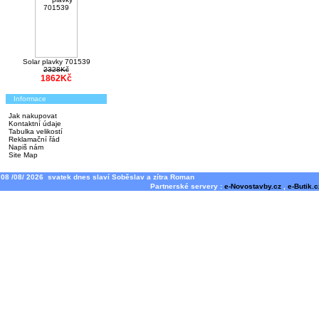
Solar plavky 701539
2328Kč
1862Kč
Informace
Jak nakupovat
Kontaktní údaje
Tabulka velikostí
Reklamační řád
Napiš nám
Site Map
08 /08/ 2026 svatek dnes slaví Soběslav a zítra Roman
Partnerské servery :
e-Novostavby.cz
,
e-Butik.