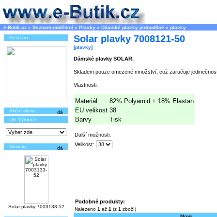
e-Butik.cz
»
Seznam-oddělení
»
Plavky
»
Dámské plavky jednodílné
»
plavky
Solar plavky 7008121-50
Seznam
[plavky]
Dámské plavky SOLAR.
Skladem pouze omezené množství, což zaručuje jedinečnost
Vlastnosti:
Materiál
82% Polyamid + 18% Elastan
EU velikost
38
Akční slevy
Barvy
Tisk
Dle Výrobce
Další možnosti:
Velikost:
Novinky
Podobné produkty:
Solar plavky 7003133-52
Nalezeno
1
až
1
(z
1
zboží)
Model