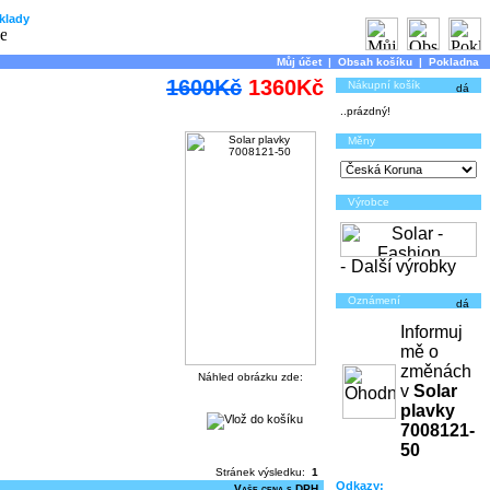
klady
Můj účet
|
Obsah košíku
|
Pokladna
1600Kč
1360Kč
Nákupní košík
..prázdný!
Měny
Výrobce
-
Další výrobky
Oznámení
Informuj
mě o
změnách
Náhled obrázku zde:
v
Solar
plavky
7008121-
50
Stránek výsledku:
1
Odkazy:
Vaše cena s DPH