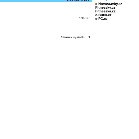
e-Novostavby.cz
Fitnessky.cz
Fitnesska.cz
e-Butik.cz
1360Kč
e-PC.cz
Stránek výsledku:
1