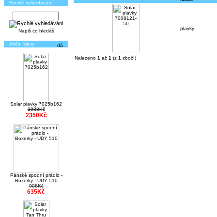
Rychlé vyhledávání
plavky
Napiš co hledáš
Akční slevy
Nalezeno
1
až
1
(z
1
zboží)
Solar plavky 7025b162
2938Kč
2350Kč
Pánské spodní prádlo -
Boxerky - UDY 510
908Kč
635Kč