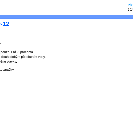
Pře
9-12
.
pouze 1 až 3 procenta.
ani dlouhodobým působením vody.
ěžné plavky.
éto značky