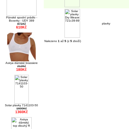
Pánské spodní prádlo -
Boxerky - UDY 389
plavky
871Kč
610Kč
Nalezeno
1
až
5
(z
5
zboží)
Axirya dámské brassiere
212Kč
180Kč
Solar plavky 7141103-50
1600Kč
1360Kč