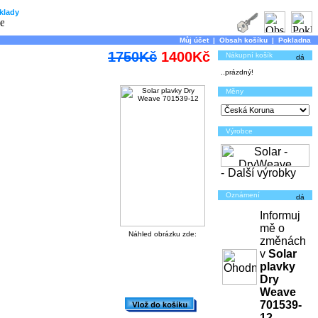
klady
Můj účet
|
Obsah košíku
|
Pokladna
1750Kč
1400Kč
Nákupní košík
..prázdný!
Měny
Výrobce
-
Další výrobky
Oznámení
Informuj
mě o
Náhled obrázku zde:
změnách
v
Solar
plavky
Dry
Weave
701539-
12