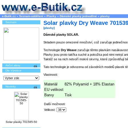
e-Butik.cz
»
Seznam-oddělení
»
Plavky
»
Dámské plavky jednodílné
»
plavky
Solar plavky Dry Weave 70153
Seznam
[plavky]
Dámské plavky SOLAR.
Skladem pouze omezené množství, což zaručuje jedinečnost
Technologie
Dry Weave
zaručuje těmto plavkám nasákavost 
Plavky jsou proto takřka suché a pokožka pod nimi netrpí 
Taktéž se na nich netvoří mokré skvrny, které zprůsvitňují b
Akční slevy
Tato technologie je odvozena od závodních modelů plavek t
Dle Výrobce
Vlastnosti:
Materiál
82% Polyamid + 18% Elastan
Novinky
EU velikost
Barvy
Tisk
Další možnosti:
Velikost:
Solar plavky 701585-50