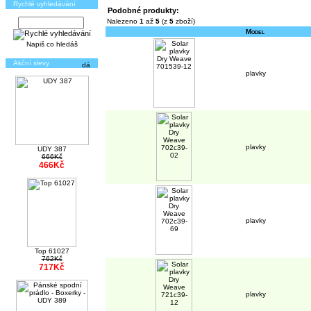
Rychlé vyhledávání
Podobné produkty:
Nalezeno
1
až
5
(z
5
zboží)
Model
Napiš co hledáš
Akční slevy
plavky
plavky
UDY 387
666Kč
466Kč
plavky
Top 61027
762Kč
717Kč
plavky