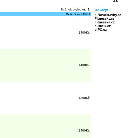
Stránek výsledku:
1
Odkazy:
Vaše cena s DPH
e-Novostavby.cz
Fitnessky.cz
Fitnesska.cz
e-Butik.cz
e-PC.cz
1400Kč
1400Kč
1360Kč
1400Kč