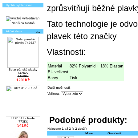
Rychlé vyhledávání
zprůsvitňují běžné plavk
Tato technologie je od
Napiš co hledáš
Akční slevy
plavek této značky
Vlastnosti:
Materiál
82% Polyamid + 18% Elastan
Solar pánské plavky
EU velikost
742627
1413Kč
Barvy
Tisk
1201Kč
Další možnosti:
Velikost:
Podobné produkty:
UDY 317 - Rudé
773Kč
541Kč
Nalezeno
1
až
2
(z
2
zboží)
Model
Označení+