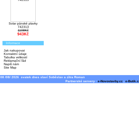
Solar pánské plavky
742313
1108Kč
943Kč
Informace
Jak nakupovat
Kontaktní údaje
Tabulka velikostí
Reklamační řád
Napiš nám
Site Map
08 /08/ 2026 svatek dnes slaví Soběslav a zítra Roman
Partnerské servery :
e-Novostavby.cz
,
e-Butik.