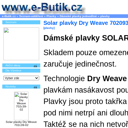
e-Butik.cz
»
Seznam-oddělení
»
Plavky
»
Dámské plavky jednodílné
»
plavky
Solar plavky Dry Weave 70209
Seznam
[plavky]
Dámské plavky SOLAR
Skladem pouze omezené
zaručuje jedinečnost.
Akční slevy
Dle Výrobce
Technologie
Dry Weave
Novinky
plavkám nasákavost pou
Plavky jsou proto takřk
pod nimi netrpí ani dl
Taktéž se na nich netvoř
Solar plavky Dry Weave
702c39-02