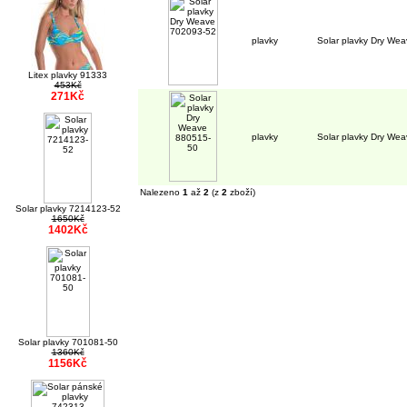
plavky
Solar plavky Dry We
Litex plavky 91333
453Kč
271Kč
plavky
Solar plavky Dry We
Nalezeno
1
až
2
(z
2
zboží)
Solar plavky 7214123-52
1650Kč
1402Kč
Solar plavky 701081-50
1360Kč
1156Kč