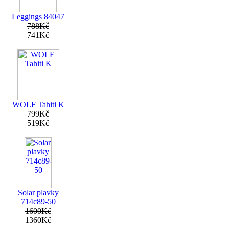
Leggings 84047
788Kč
741Kč
WOLF Tahiti K
799Kč
519Kč
Solar plavky
714c89-50
1600Kč
1360Kč