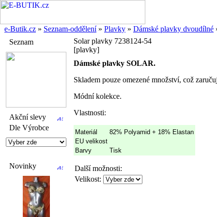
e-Butik.cz
»
Seznam-oddělení
»
Plavky
»
Dámské plavky dvoudílné
Solar plavky 7238124-54
Seznam
[plavky]
Dámské plavky SOLAR.
Skladem pouze omezené množství, což zaručuj
Módní kolekce.
Vlastnosti:
Akční slevy
Dle Výrobce
Materiál
82% Polyamid + 18% Elastan
EU velikost
Barvy
Tisk
Novinky
Další možnosti:
Velikost: