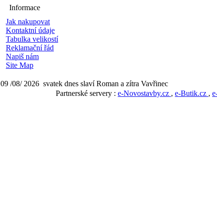
Informace
Jak nakupovat
Kontaktní údaje
Tabulka velikostí
Reklamační řád
Napiš nám
Site Map
09 /08/ 2026 svatek dnes slaví Roman a zítra Vavřinec
Partnerské servery :
e-Novostavby.cz
,
e-Butik.cz
,
e