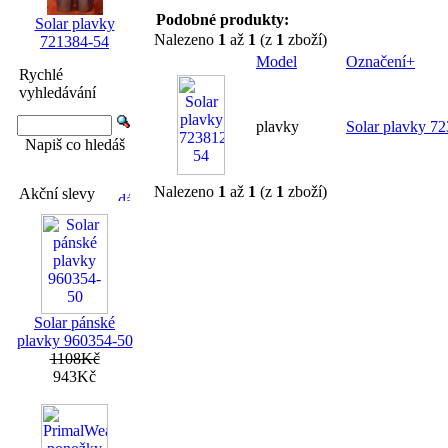
Podobné produkty:
Solar plavky
Nalezeno
1
až
1
(z
1
zboží)
721384-54
Model
Označení+
Rychlé
vyhledávání
plavky
Solar plavky 7
Napiš co hledáš
Nalezeno
1
až
1
(z
1
zboží)
Akční slevy
Solar pánské
plavky 960354-50
1108Kč
943Kč