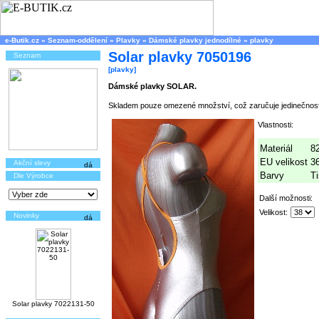
e-Butik.cz
»
Seznam-oddělení
»
Plavky
»
Dámské plavky jednodílné
»
plavky
Solar plavky 7050196
Seznam
[plavky]
Dámské plavky SOLAR.
Skladem pouze omezené množství, což zaručuje jedinečnost
Vlastnosti:
Materiál
8
EU velikost
3
Akční slevy
Barvy
T
Dle Výrobce
Další možnosti:
Velikost:
Novinky
Solar plavky 7022131-50