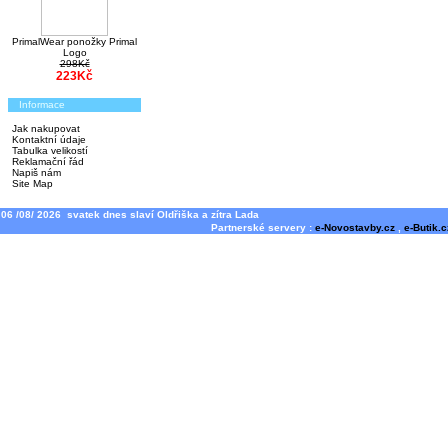
PrimalWear ponožky Primal
Logo
298Kč
223Kč
Informace
Jak nakupovat
Kontaktní údaje
Tabulka velikostí
Reklamační řád
Napiš nám
Site Map
06 /08/ 2026 svatek dnes slaví Oldřiška a zítra Lada
Partnerské servery :
e-Novostavby.cz
,
e-Butik.