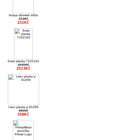
Axirya dámské tričko
272Kč
231Kč
Solar plavky 7102163
3141Kč
2513Kč
Litex plavky p 81456
381Kč
358Kč