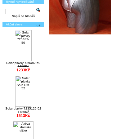
Rychlé vyhledávání
Napiš co hledáš
Akční slevy
Solar plavky 725482-50
1450Kč
1233Kč
Solar plavky 7235126-52
1780Kč
1513Kč