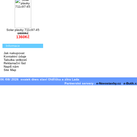
Solar plavky 711c97-45
1600Kč
1360Kč
Informace
Jak nakupovat
Kontaktní údaje
Tabulka velikostí
Reklamační řád
Napiš nám
Site Map
06 /08/ 2026 svatek dnes slaví Oldřiška a zítra Lada
Partnerské servery :
e-Novostavby.cz
,
e-Butik.