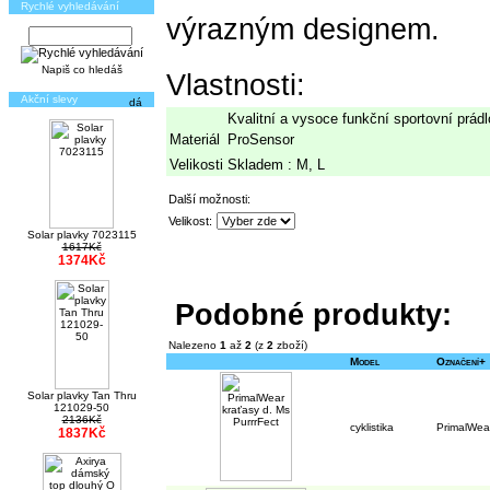
Rychlé vyhledávání
výrazným designem.
Napiš co hledáš
Vlastnosti:
Akční slevy
Kvalitní a vysoce funkční sportovní prádl
Materiál
ProSensor
Velikosti
Skladem : M, L
Další možnosti:
Velikost:
Solar plavky 7023115
1617Kč
1374Kč
Podobné produkty:
Nalezeno
1
až
2
(z
2
zboží)
Model
Označení+
Solar plavky Tan Thru
121029-50
2136Kč
cyklistika
PrimalWear
1837Kč