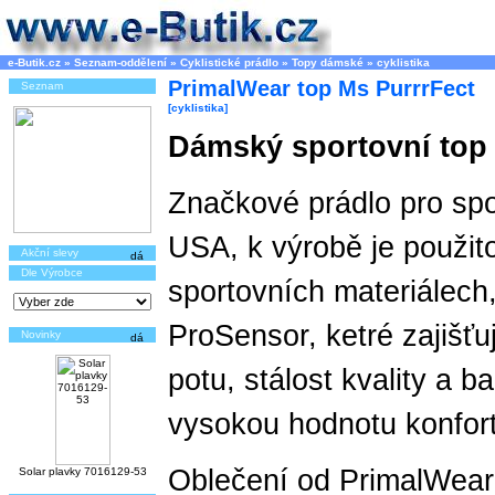
e-Butik.cz
»
Seznam-oddělení
»
Cyklistické prádlo
»
Topy dámské
»
cyklistika
PrimalWear top Ms PurrrFect
Seznam
[cyklistika]
Dámský sportovní top
Značkové prádlo pro sp
USA, k výrobě je použit
Akční slevy
Dle Výrobce
sportovních materiálech
ProSensor, ketré zajišťu
Novinky
potu, stálost kvality a b
vysokou hodnotu konfortu
Oblečení od PrimalWear 
Solar plavky 7016129-53