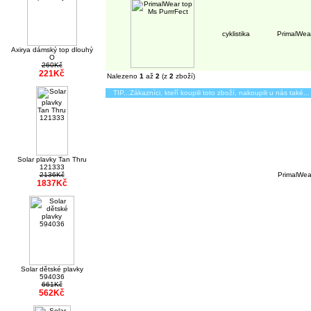
cyklistika
PrimalWear
Axirya dámský top dlouhý
O
260Kč
221Kč
Nalezeno
1
až
2
(z
2
zboží)
TIP...Zákazníci, kteří koupili toto zboží, nakoupili u nás také...
Solar plavky Tan Thru
121333
2136Kč
PrimalWear
1837Kč
Solar dětské plavky
594036
661Kč
562Kč