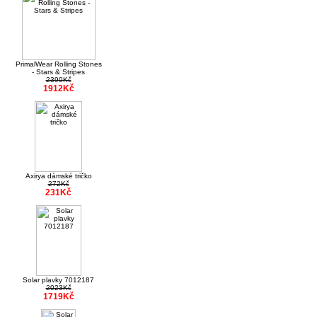
PrimalWear Rolling Stones
- Stars & Stripes
2390Kč
1912Kč
Axirya dámské tričko
272Kč
231Kč
Solar plavky 7012187
2023Kč
1719Kč