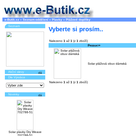
e-Butik.cz
»
Seznam-oddělení
»
Plavky
»
Plážové doplňky
Seznam
Vyberte si prosím..
Nalezeno
1
až
1
(z
1
zboží)
Produkt+
Solar plážová obuv dámská
Akční slevy
Dle Výrobce
Nalezeno
1
až
1
(z
1
zboží)
Novinky
Solar plavky Dry Weave
702788-51