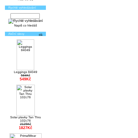
Rychlé vyhledávání
Napiš co hledáš
Akční slevy
Leggings 84049
584Kč
549Kč
Solar plavky Tan Thru
102c76
2125Kč
1827Kč