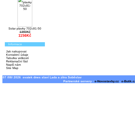
Solar plavky 702c81-50
1360Kč
1156Kč
Informace
Jak nakupovat
Kontaktní údaje
Tabulka velikostí
Reklamační řád
Napiš nám
Site Map
07 /08/ 2026 svatek dnes slaví Lada a zítra Soběslav
Partnerské servery :
e-Novostavby.cz
,
e-Butik.