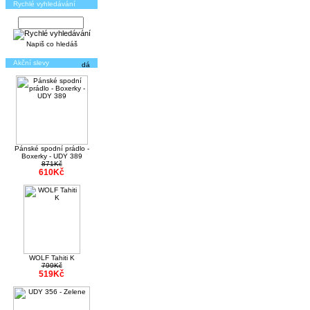
Rychlé vyhledávání
Napiš co hledáš
Akční slevy
Pánské spodní prádlo -
Boxerky - UDY 389
871Kč
610Kč
WOLF Tahiti K
799Kč
519Kč