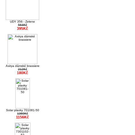
UDY 356 - Zelene
564Kč
395Kč
Axirya dámské brassiere
212Kč
180Kč
Solar plavky 701081-50
1360Kč
1156Kč