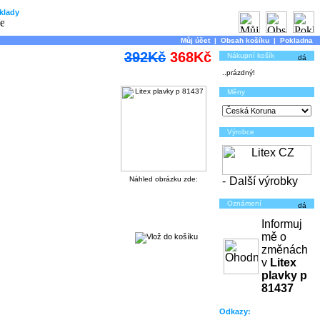
klady
Můj účet
|
Obsah košíku
|
Pokladna
392Kč
368Kč
Nákupní košík
..prázdný!
Měny
Výrobce
Náhled obrázku zde:
-
Další výrobky
Oznámení
Informuj
mě o
změnách
v
Litex
plavky p
81437
Odkazy: