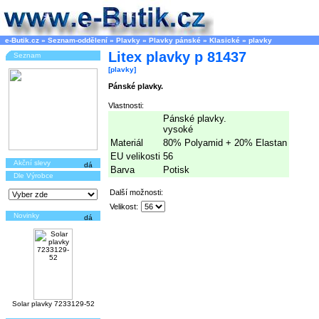
e-Butik.cz
»
Seznam-oddělení
»
Plavky
»
Plavky pánské
»
Klasické
»
plavky
Litex plavky p 81437
Seznam
[plavky]
Pánské plavky.
Vlastnosti:
Pánské plavky.
vysoké
Materiál
80% Polyamid + 20% Elastan
EU velikosti
56
Akční slevy
Barva
Potisk
Dle Výrobce
Další možnosti:
Velikost:
Novinky
Solar plavky 7233129-52