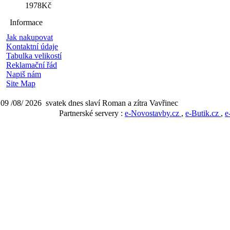
1978Kč
Informace
Jak nakupovat
Kontaktní údaje
Tabulka velikostí
Reklamační řád
Napiš nám
Site Map
09 /08/ 2026 svatek dnes slaví Roman a zítra Vavřinec
Partnerské servery :
e-Novostavby.cz
,
e-Butik.cz
,
e