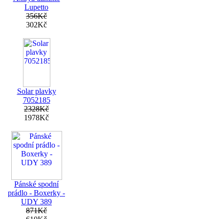
Lupetto
356Kč
302Kč
Solar plavky
7052185
2328Kč
1978Kč
Pánské spodní
prádlo - Boxerky -
UDY 389
871Kč