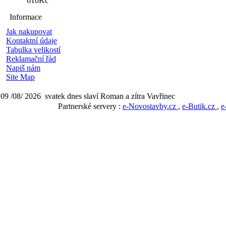
610Kč
Informace
Jak nakupovat
Kontaktní údaje
Tabulka velikostí
Reklamační řád
Napiš nám
Site Map
09 /08/ 2026 svatek dnes slaví Roman a zítra Vavřinec
Partnerské servery :
e-Novostavby.cz
,
e-Butik.cz
,
e