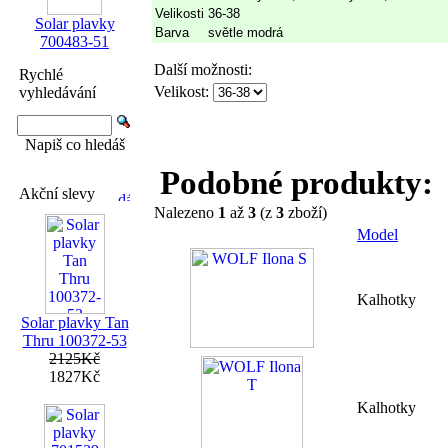
Velikosti
36-38
Solar plavky
Barva
světle modrá
700483-51
Další možnosti:
Rychlé
Velikost:
vyhledávání
Napiš co hledáš
Podobné produkty:
Akční slevy
Nalezeno
1
až
3
(z
3
zboží)
Model
Kalhotky
Solar plavky Tan
Thru 100372-53
2125Kč
1827Kč
Kalhotky