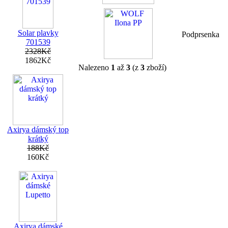
Solar plavky
Podprsenka
701539
2328Kč
1862Kč
Nalezeno
1
až
3
(z
3
zboží)
Axirya dámský top
krátký
188Kč
160Kč
Axirya dámské