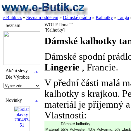
e-Butik.cz
»
Seznam-oddělení
»
Dámské prádlo
»
Kalhotky
»
Tanga
WOLF Ilona T
Seznam
[Kalhotky]
Dámské kalhotky ta
Dámské spodní prádl
Lingerie
, Francie.
Akční slevy
Dle Výrobce
V přední části malá ma
kalhotky s krajkou. P
Novinky
materiál je příjemný a
Vlastnosti:
Dámské kalhotky
Materiál
55% Polyester, 40% Polyamid, 5% Elast