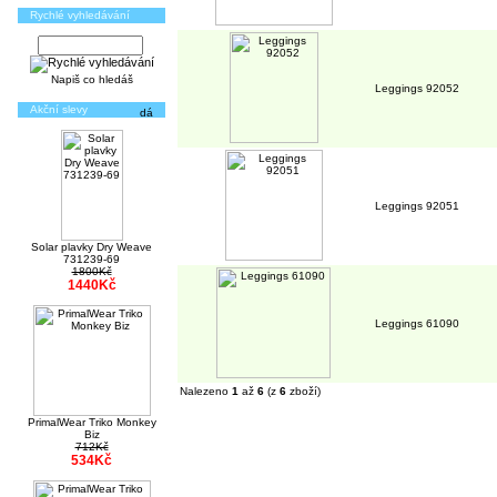
Rychlé vyhledávání
Napiš co hledáš
Leggings 92052
Akční slevy
Leggings 92051
Solar plavky Dry Weave
731239-69
1800Kč
1440Kč
Leggings 61090
Nalezeno
1
až
6
(z
6
zboží)
PrimalWear Triko Monkey
Biz
712Kč
534Kč