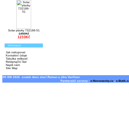
Solar plavky 732186-51
1450Kč
1233Kč
Informace
Jak nakupovat
Kontaktní údaje
Tabulka velikostí
Reklamační řád
Napiš nám
Site Map
09 /08/ 2026 svatek dnes slaví Roman a zítra Vavřinec
Partnerské servery :
e-Novostavby.cz
,
e-Butik.