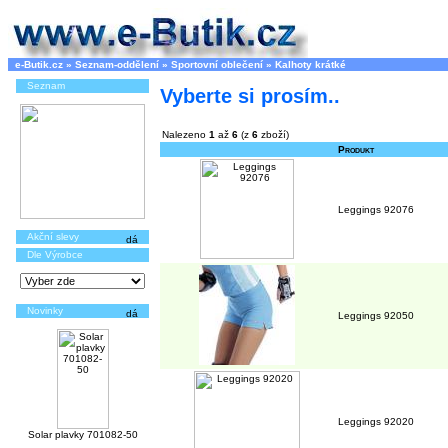
e-Butik.cz
»
Seznam-oddělení
»
Sportovní oblečení
»
Kalhoty krátké
Seznam
Vyberte si prosím..
Nalezeno
1
až
6
(z
6
zboží)
Produkt
Leggings 92076
Akční slevy
Dle Výrobce
Novinky
Leggings 92050
Leggings 92020
Solar plavky 701082-50