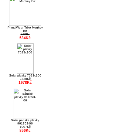
PrimalWear Triko Monkey
Biz
712Kč
534Kč
Solar plavky 7023c106
2328Kč
1978Kč
Solar pánské plavky
961353-06
1007Kč
856Kč