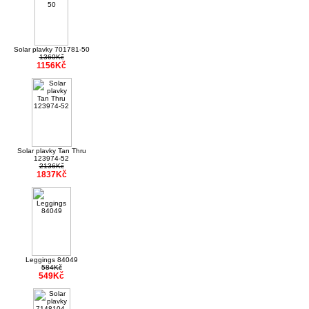
Solar plavky 701781-50
1360Kč
1156Kč
Solar plavky Tan Thru
123974-52
2136Kč
1837Kč
Leggings 84049
584Kč
549Kč