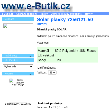
e-Butik.cz
»
Seznam-oddělení
»
Plavky
»
Dámské plavky dvoudílné
»
plavky
Solar plavky 7256121-50
Seznam
[plavky]
Dámské plavky SOLAR.
Skladem pouze omezené množství, což zaručuje jedinečnost
Vlastnosti:
Materiál
82% Polyamid + 18% Elastan
EU velikost
Akční slevy
Barvy
Tisk
Dle Výrobce
Další možnosti:
Velikost:
Novinky
Podobné produkty:
Solar plavky 721185-50
Nalezeno
1
až
1
(z
1
zboží)