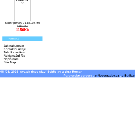
Solar plavky 7148104-50
1360Kč
1156Kč
Informace
Jak nakupovat
Kontaktní údaje
Tabulka velikostí
Reklamační řád
Napiš nám
Site Map
08 /08/ 2026 svatek dnes slaví Soběslav a zítra Roman
Partnerské servery :
e-Novostavby.cz
,
e-Butik.