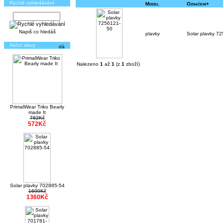
Rychlé vyhledávání
Model
Označení+
Napiš co hledáš
plavky
Solar plavky 7
Akční slevy
Nalezeno
1
až
1
(z
1
zboží)
PrimalWear Triko Bearly
made It
762Kč
572Kč
Solar plavky 702885-54
1600Kč
1360Kč