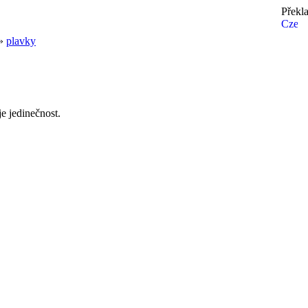
Překl
»
plavky
e jedinečnost.