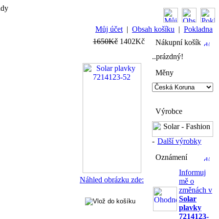
ady
Můj účet
|
Obsah košíku
|
Pokladna
1650Kč
1402Kč
Nákupní košík
..prázdný!
Měny
Výrobce
-
Další výrobky
Oznámení
Informuj
Náhled obrázku zde:
mě o
změnách v
Solar
plavky
7214123-