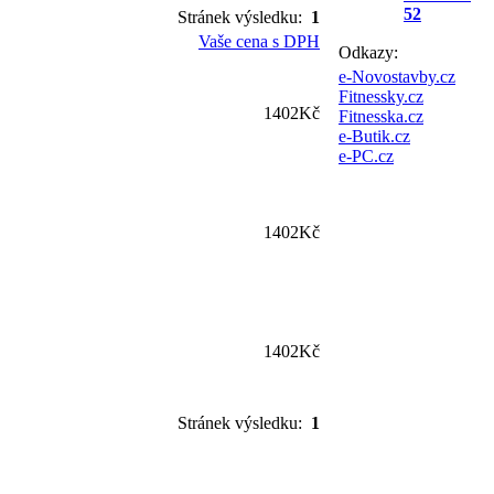
52
Stránek výsledku:
1
Vaše cena s DPH
Odkazy:
e-Novostavby.cz
Fitnessky.cz
1402Kč
Fitnesska.cz
e-Butik.cz
e-PC.cz
1402Kč
1402Kč
Stránek výsledku:
1