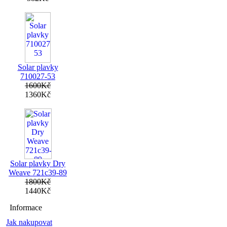
Solar plavky
710027-53
1600Kč
1360Kč
Solar plavky Dry
Weave 721c39-89
1800Kč
1440Kč
Informace
Jak nakupovat