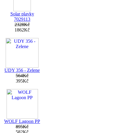
Solar plavky
7029113
2328Kč
1862Kč
UDY 356 - Zelene
564Kč
395Kč
WOLF Lagoon PP
895Kč
582Kč