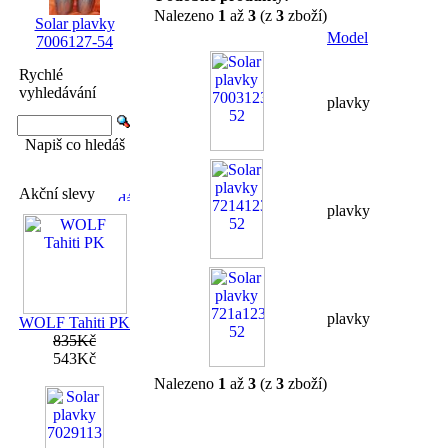
Nalezeno
1
až
3
(z
3
zboží)
Solar plavky
Model
7006127-54
Rychlé
vyhledávání
plavky
Napiš co hledáš
Akční slevy
plavky
plavky
WOLF Tahiti PK
835Kč
543Kč
Nalezeno
1
až
3
(z
3
zboží)