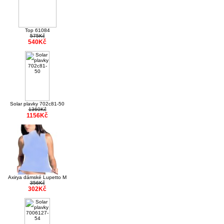
Top 61084
575Kč
540Kč
Solar plavky 702c81-50
1360Kč
1156Kč
Axirya dámské Lupetto M
356Kč
302Kč