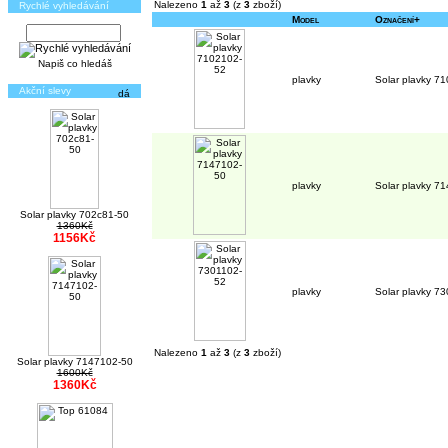
Nalezeno
1
až
3
(z
3
zboží)
Rychlé vyhledávání
Model
Označení+
Napiš co hledáš
plavky
Solar plavky 7
Akční slevy
plavky
Solar plavky 7
Solar plavky 702c81-50
1360Kč
1156Kč
plavky
Solar plavky 7
Nalezeno
1
až
3
(z
3
zboží)
Solar plavky 7147102-50
1600Kč
1360Kč