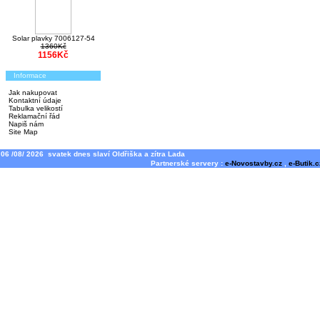
Solar plavky 7006127-54
1360Kč
1156Kč
Informace
Jak nakupovat
Kontaktní údaje
Tabulka velikostí
Reklamační řád
Napiš nám
Site Map
06 /08/ 2026 svatek dnes slaví Oldřiška a zítra Lada
Partnerské servery :
e-Novostavby.cz
,
e-Butik.