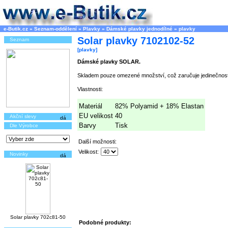
e-Butik.cz
»
Seznam-oddělení
»
Plavky
»
Dámské plavky jednodílné
»
plavky
Solar plavky 7102102-52
Seznam
[plavky]
Dámské plavky SOLAR.
Skladem pouze omezené množství, což zaručuje jedinečnost
Vlastnosti:
Materiál
82% Polyamid + 18% Elastan
EU velikost
40
Akční slevy
Barvy
Tisk
Dle Výrobce
Další možnosti:
Velikost:
Novinky
Solar plavky 702c81-50
Podobné produkty: