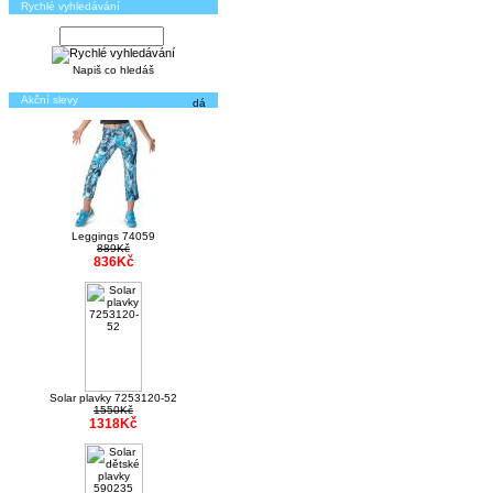
Rychlé vyhledávání
Napiš co hledáš
Akční slevy
Leggings 74059
889Kč
836Kč
Solar plavky 7253120-52
1550Kč
1318Kč