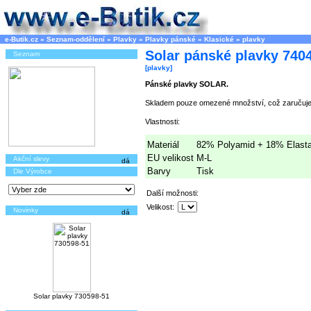
e-Butik.cz
»
Seznam-oddělení
»
Plavky
»
Plavky pánské
»
Klasické
»
plavky
Solar pánské plavky 740
Seznam
[plavky]
Pánské plavky SOLAR.
Skladem pouze omezené množství, což zaručuje 
Vlastnosti:
Materiál
82% Polyamid + 18% Elast
EU velikost
M-L
Akční slevy
Barvy
Tisk
Dle Výrobce
Další možnosti:
Velikost:
Novinky
Solar plavky 730598-51