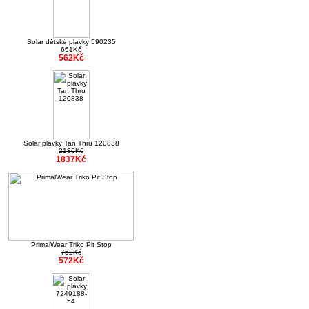
Solar dětské plavky 590235
661Kč
562Kč
Solar plavky Tan Thru 120838
2136Kč
1837Kč
PrimalWear Triko Pit Stop
762Kč
572Kč