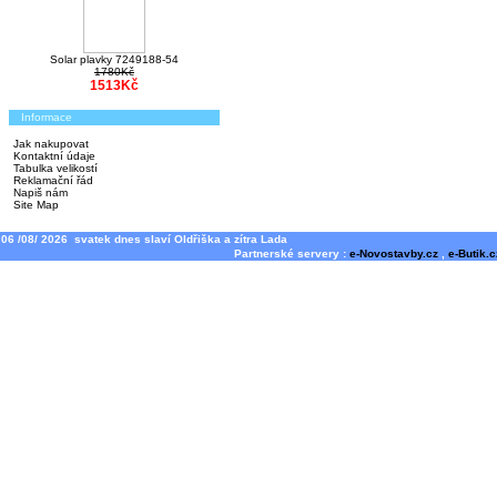
Solar plavky 7249188-54
1780Kč
1513Kč
Informace
Jak nakupovat
Kontaktní údaje
Tabulka velikostí
Reklamační řád
Napiš nám
Site Map
06 /08/ 2026 svatek dnes slaví Oldřiška a zítra Lada
Partnerské servery :
e-Novostavby.cz
,
e-Butik.