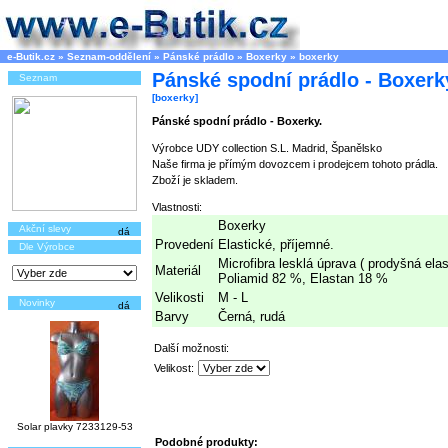
e-Butik.cz
»
Seznam-oddělení
»
Pánské prádlo
»
Boxerky
»
boxerky
Pánské spodní prádlo - Boxerk
Seznam
[boxerky]
Pánské spodní prádlo - Boxerky.
Výrobce UDY collection S.L. Madrid, Španělsko
Naše firma je přímým dovozcem i prodejcem tohoto prádla.
Zboží je skladem.
Vlastnosti:
Boxerky
Akční slevy
Provedení
Elastické, příjemné.
Dle Výrobce
Microfibra lesklá úprava ( prodyšná elas
Materiál
Poliamid 82 %, Elastan 18 %
Velikosti
M - L
Novinky
Barvy
Černá, rudá
Další možnosti:
Velikost:
Solar plavky 7233129-53
Podobné produkty: