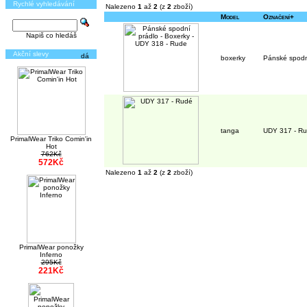
Rychlé vyhledávání
Nalezeno
1
až
2
(z
2
zboží)
Model
Označení+
Napiš co hledáš
Akční slevy
boxerky
Pánské spodn
tanga
UDY 317 - R
PrimalWear Triko Comin'in
Hot
762Kč
572Kč
Nalezeno
1
až
2
(z
2
zboží)
PrimalWear ponožky
Inferno
295Kč
221Kč