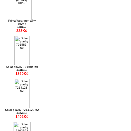
PrimalWear ponožky
102nd
298Kč
223Kč
Solar plavky 701585-50
1600Kč
1360Kč
Solar plavky 7214123-52
1650Kč
1402Kč