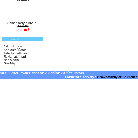
Solar plavky 7102163
3141Kč
2513Kč
Informace
Jak nakupovat
Kontaktní údaje
Tabulka velikostí
Reklamační řád
Napiš nám
Site Map
08 /08/ 2026 svatek dnes slaví Soběslav a zítra Roman
Partnerské servery :
e-Novostavby.cz
,
e-Butik.