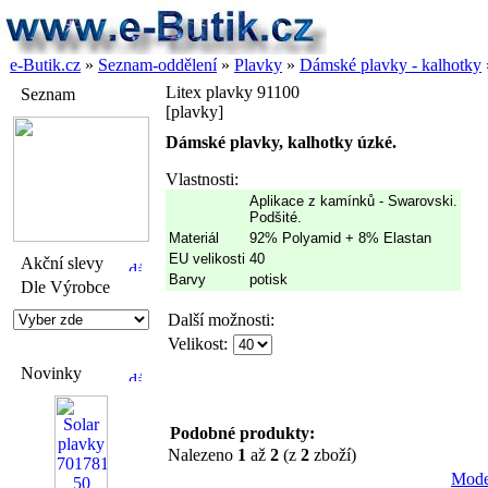
e-Butik.cz
»
Seznam-oddělení
»
Plavky
»
Dámské plavky - kalhotky
Litex plavky 91100
Seznam
[plavky]
Dámské plavky, kalhotky úzké.
Vlastnosti:
Aplikace z kamínků - Swarovski.
Podšité.
Materiál
92% Polyamid + 8% Elastan
EU velikosti
40
Akční slevy
Barvy
potisk
Dle Výrobce
Další možnosti:
Velikost:
Novinky
Podobné produkty:
Nalezeno
1
až
2
(z
2
zboží)
Mode