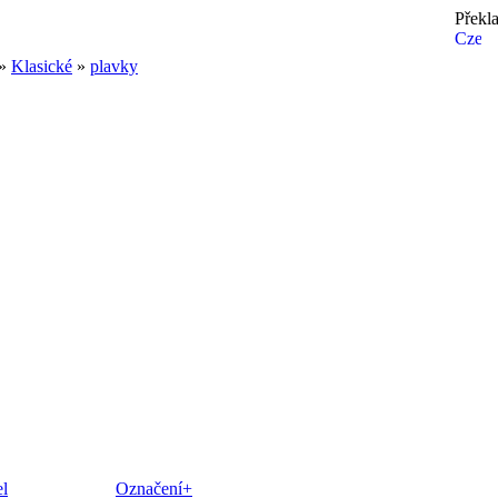
Překl
»
Klasické
»
plavky
l
Označení+