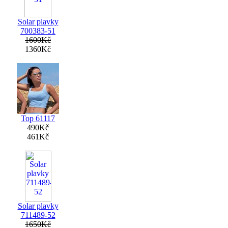
Solar plavky
700383-51
1600Kč
1360Kč
Top 61117
490Kč
461Kč
Solar plavky
711489-52
1650Kč