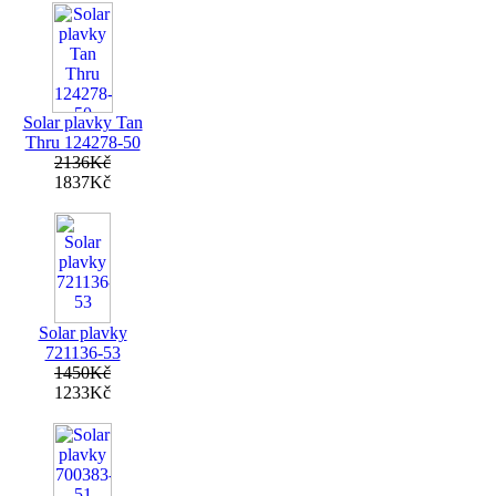
Solar plavky Tan
Thru 124278-50
2136Kč
1837Kč
Solar plavky
721136-53
1450Kč
1233Kč