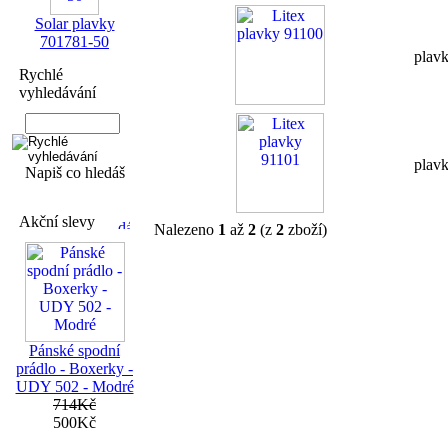
Solar plavky
701781-50
plav
Rychlé
vyhledávání
plav
Napiš co hledáš
Akční slevy
Nalezeno
1
až
2
(z
2
zboží)
Pánské spodní
prádlo - Boxerky -
UDY 502 - Modré
714Kč
500Kč