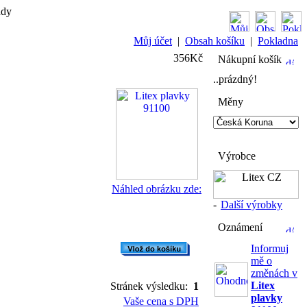
ady
Můj účet
|
Obsah košíku
|
Pokladna
356Kč
Nákupní košík
..prázdný!
Měny
Výrobce
Náhled obrázku zde:
-
Další výrobky
Oznámení
Informuj
mě o
změnách v
Litex
Stránek výsledku:
1
plavky
Vaše cena s DPH