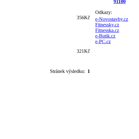
91100
Odkazy:
356Kč
e-Novostavby.cz
Fitnessky.cz
Fitnesska.cz
e-Butik.cz
e-PC.cz
321Kč
Stránek výsledku:
1