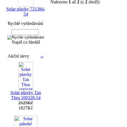
Nalezeno
1
až
2
(z
2
zboží)
Solar plavky 721384-
54
Rychlé vyhledávání
Napiš co hledáš
Akční slevy
Solar plavky Tan
Thru 100328-54
2125Kč
1827Kč