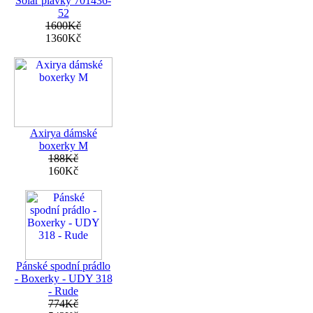
Solar plavky 701436-
52
1600Kč
1360Kč
Axirya dámské
boxerky M
188Kč
160Kč
Pánské spodní prádlo
- Boxerky - UDY 318
- Rude
774Kč