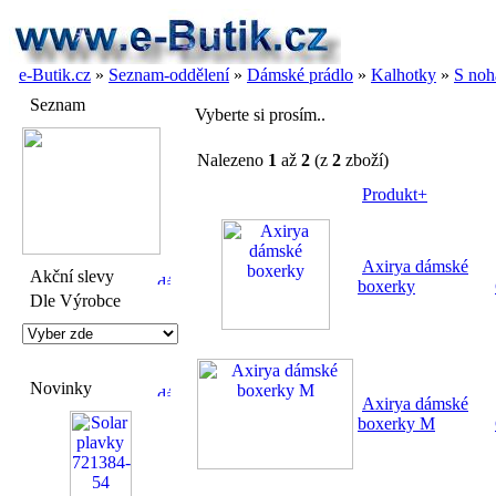
e-Butik.cz
»
Seznam-oddělení
»
Dámské prádlo
»
Kalhotky
»
S noh
Seznam
Vyberte si prosím..
Nalezeno
1
až
2
(z
2
zboží)
Produkt+
Axirya dámské
Akční slevy
boxerky
Dle Výrobce
Novinky
Axirya dámské
boxerky M