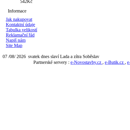
542Kč
Informace
Jak nakupovat
Kontaktní údaje
Tabulka velikostí
Reklamační řád
Napiš nám
Site Map
07 /08/ 2026 svatek dnes slaví Lada a zítra Soběslav
Partnerské servery :
e-Novostavby.cz
,
e-Butik.cz
,
e