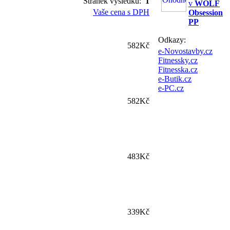
Stránek výsledku:
1
v
WOLF
Vaše cena s DPH
Obsession
PP
Odkazy:
582Kč
e-Novostavby.cz
Fitnessky.cz
Fitnesska.cz
e-Butik.cz
e-PC.cz
582Kč
483Kč
339Kč