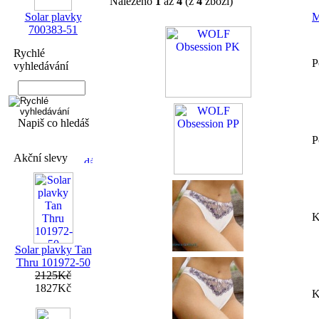
Nalezeno
1
až
4
(z
4
zboží)
Solar plavky
M
700383-51
Rychlé
P
vyhledávání
Napiš co hledáš
P
Akční slevy
K
Solar plavky Tan
Thru 101972-50
2125Kč
1827Kč
K