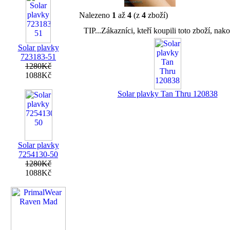
Nalezeno
1
až
4
(z
4
zboží)
TIP...Zákazníci, kteří koupili toto zboží, nako
Solar plavky
723183-51
1280Kč
1088Kč
Solar plavky Tan Thru 120838
Solar plavky
7254130-50
1280Kč
1088Kč