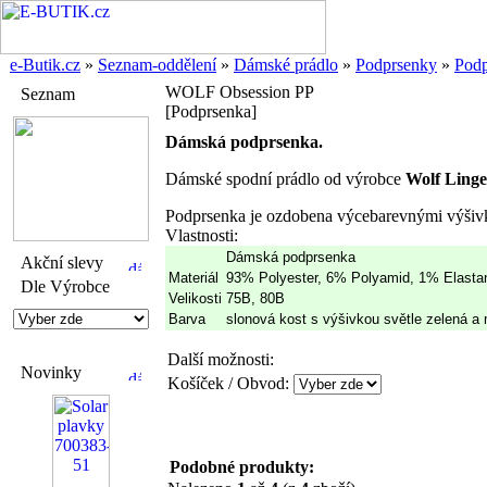
e-Butik.cz
»
Seznam-oddělení
»
Dámské prádlo
»
Podprsenky
»
Podp
WOLF Obsession PP
Seznam
[Podprsenka]
Dámská podprsenka.
Dámské spodní prádlo od výrobce
Wolf Linge
Podprsenka je ozdobena výcebarevnými výšivka
Vlastnosti:
Dámská podprsenka
Akční slevy
Materiál
93% Polyester, 6% Polyamid, 1% Elasta
Dle Výrobce
Velikosti
75B, 80B
Barva
slonová kost s výšivkou světle zelená a
Další možnosti:
Novinky
Košíček / Obvod:
Podobné produkty: