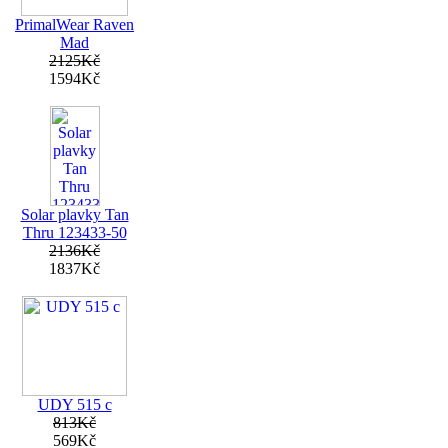
PrimalWear Raven
Mad
2125Kč
1594Kč
Solar plavky Tan
Thru 123433-50
2136Kč
1837Kč
UDY 515 c
813Kč
569Kč