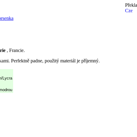
Překl
rsenka
rie
, Francie.
mi. Perfektně padne, použitý materiál je příjemný.
n/Lycra
 modrou