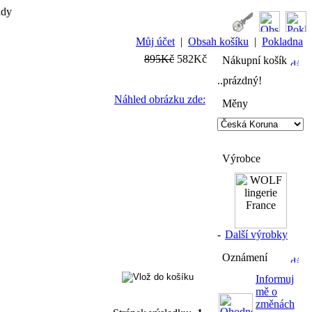
ady
Můj účet
|
Obsah košíku
|
Pokladna
895Kč
582Kč
Nákupní košík
..prázdný!
Náhled obrázku zde:
Měny
Výrobce
-
Další výrobky
Oznámení
Informuj
mě o
změnách