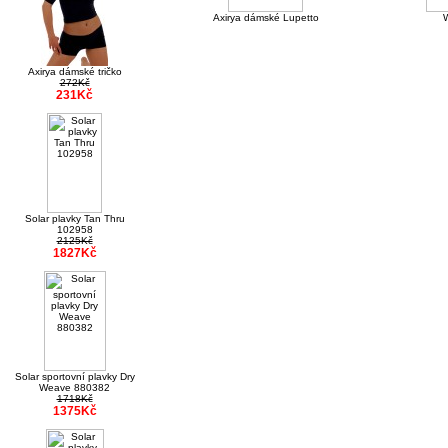
Axirya dámské Lupetto
W
Axirya dámské tričko
272Kč
231Kč
Solar plavky Tan Thru
102958
2125Kč
1827Kč
Solar sportovní plavky Dry
Weave 880382
1718Kč
1375Kč