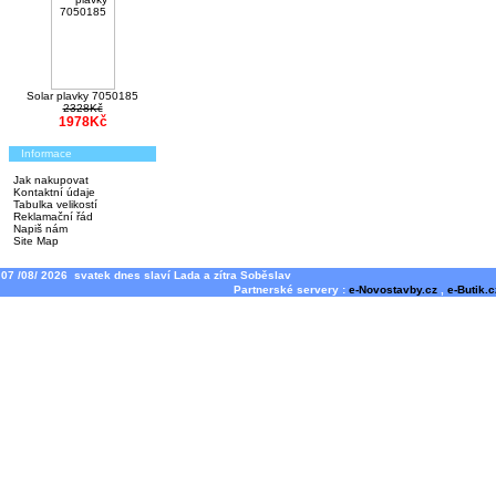
Solar plavky 7050185
2328Kč
1978Kč
Informace
Jak nakupovat
Kontaktní údaje
Tabulka velikostí
Reklamační řád
Napiš nám
Site Map
07 /08/ 2026 svatek dnes slaví Lada a zítra Soběslav
Partnerské servery :
e-Novostavby.cz
,
e-Butik.