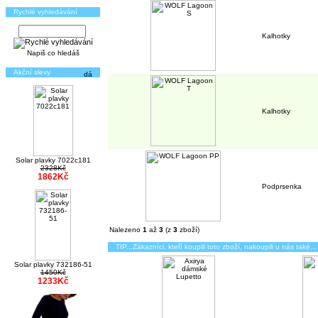
Rychlé vyhledávání
Kalhotky
Napiš co hledáš
Akční slevy
Kalhotky
Solar plavky 7022c181
2328Kč
1862Kč
Podprsenka
Nalezeno
1
až
3
(z
3
zboží)
TIP...Zákazníci, kteří koupili toto zboží, nakoupili u nás také...
Solar plavky 732186-51
1450Kč
1233Kč