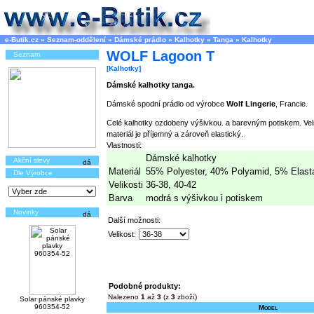
e-Butik.cz
»
Seznam-oddělení
»
Dámské prádlo
»
Kalhotky
»
Tanga
»
Kalhotky
WOLF Lagoon T
Seznam
[Kalhotky]
Dámské kalhotky tanga.
Dámské spodní prádlo od výrobce
Wolf Lingerie
, Francie.
Celé kalhotky ozdobeny výšivkou. a barevným potiskem. Velm
materiál je příjemný a zároveň elastický.
Vlastnosti:
Dámské kalhotky
Akční slevy
Materiál
55% Polyester, 40% Polyamid, 5% Elast
Dle Výrobce
Velikosti
36-38, 40-42
Barva
modrá s výšivkou i potiskem
Novinky
Další možnosti:
Velikost:
Podobné produkty:
Nalezeno
1
až
3
(z
3
zboží)
Solar pánské plavky
960354-52
Model