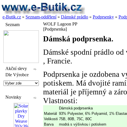
e-Butik.cz
»
Seznam-oddělení
»
Dámské prádlo
»
Podprsenky
»
Podp
WOLF Lagoon PP
Seznam
[Podprsenka]
Dámská podprsenka.
Dámské spodní prádlo od
, Francie.
Akční slevy
Podprsenka je ozdobena vý
Dle Výrobce
potiskem. Má dvojité ramí
materiál je příjemný a zár
Novinky
Vlastnosti:
Dámská podprsenka
Materiál
93% Polyester, 6% Polyamid, 1% Elasta
Velikosti
75B, 80B, 75C, 80C
Barva
modrá s výšivkou i potiskem