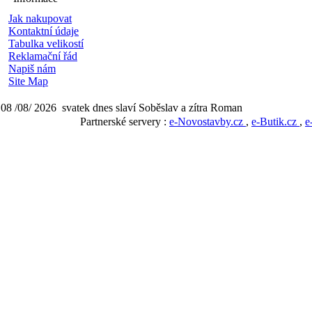
Jak nakupovat
Kontaktní údaje
Tabulka velikostí
Reklamační řád
Napiš nám
Site Map
08 /08/ 2026 svatek dnes slaví Soběslav a zítra Roman
Partnerské servery :
e-Novostavby.cz
,
e-Butik.cz
,
e