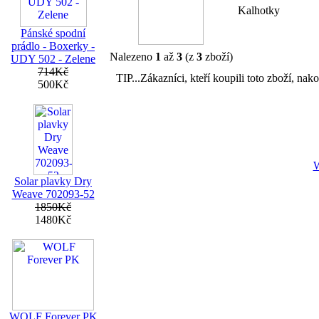
Kalhotky
Pánské spodní
prádlo - Boxerky -
Nalezeno
1
až
3
(z
3
zboží)
UDY 502 - Zelene
714Kč
TIP...Zákazníci, kteří koupili toto zboží, nako
500Kč
Solar plavky Dry
Weave 702093-52
1850Kč
1480Kč
WOLF Forever PK