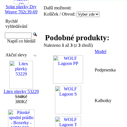
Solar plavky Dry
Další možnosti:
Weave 702c39-69
Košíček / Obvod:
Rychlé
vyhledávání
Podobné produkty:
Napiš co hledáš
Nalezeno
1
až
3
(z
3
zboží)
Model
Akční slevy
Podprsenka
Litex plavky 53229
534Kč
Kalhotky
380Kč