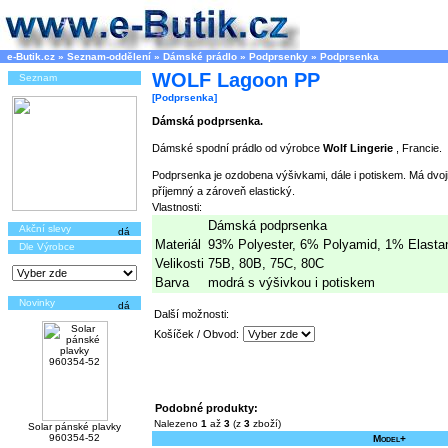
e-Butik.cz
»
Seznam-oddělení
»
Dámské prádlo
»
Podprsenky
»
Podprsenka
WOLF Lagoon PP
Seznam
[Podprsenka]
Dámská podprsenka.
Dámské spodní prádlo od výrobce
Wolf Lingerie
, Francie.
Podprsenka je ozdobena výšivkami, dále i potiskem. Má dvoji
příjemný a zároveň elastický.
Vlastnosti:
Dámská podprsenka
Akční slevy
Materiál
93% Polyester, 6% Polyamid, 1% Elasta
Dle Výrobce
Velikosti
75B, 80B, 75C, 80C
Barva
modrá s výšivkou i potiskem
Novinky
Další možnosti:
Košíček / Obvod:
Podobné produkty:
Nalezeno
1
až
3
(z
3
zboží)
Solar pánské plavky
960354-52
Model+