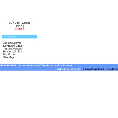
UDY 356 - Zelene
564Kč
395Kč
Informace
Jak nakupovat
Kontaktní údaje
Tabulka velikostí
Reklamační řád
Napiš nám
Site Map
08 /08/ 2026 svatek dnes slaví Soběslav a zítra Roman
Partnerské servery :
e-Novostavby.cz
,
e-Butik.