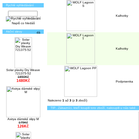
Rychlé vyhledávání
Kalhotky
Napiš co hledáš
Akční slevy
Kalhotky
Solar plavky Dry Weave
721375-52
1850Kč
1480Kč
Podprsenka
Nalezeno
1
až
3
(z
3
zboží)
TIP...Zákazníci, kteří koupili toto zboží, nakoupili u nás také...
Axirya dámské slipy M
175Kč
126Kč