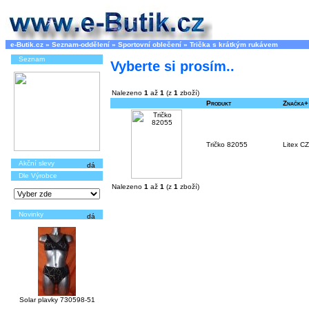
e-Butik.cz
»
Seznam-oddělení
»
Sportovní oblečení
»
Trička s krátkým rukávem
Seznam
Vyberte si prosím..
Nalezeno
1
až
1
(z
1
zboží)
Produkt
Značka+
Tričko 82055
Litex CZ
Akční slevy
Dle Výrobce
Nalezeno
1
až
1
(z
1
zboží)
Novinky
Solar plavky 730598-51