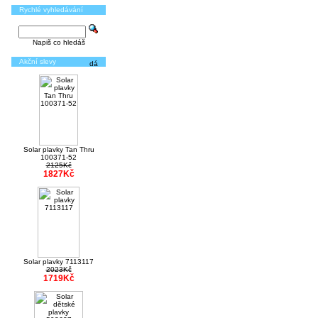
Rychlé vyhledávání
Napiš co hledáš
Akční slevy
Solar plavky Tan Thru
100371-52
2125Kč
1827Kč
Solar plavky 7113117
2023Kč
1719Kč