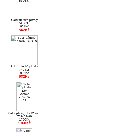
Solar dětské plavky
593637
661Kč
562Kč
Solar pánské plavky
740415
802Kč
682Kč
Solar plavky Dry Weave
702c39-69
1700Kč
1360Kč