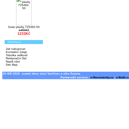
Solar plavky 725482-50
1450Kč
1233Kč
Informace
Jak nakupovat
Kontaktní údaje
Tabulka velikostí
Reklamační řád
Napiš nám
Site Map
10 /08/ 2026 svatek dnes slaví Vavřinec a zítra Zuzana
Partnerské servery :
e-Novostavby.cz
,
e-Butik.