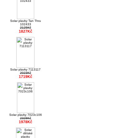
Solar plavky Tan Thru
102433
2125Kč
1827Kč
Solar plavky 7113117
2023Kč
1719Kč
Solar plavky 7023c106
2328Kč
1978Kč