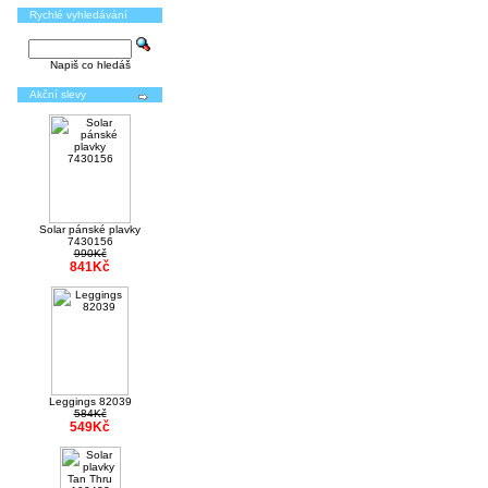
Rychlé vyhledávání
Napiš co hledáš
Akční slevy
Solar pánské plavky
7430156
990Kč
841Kč
Leggings 82039
584Kč
549Kč