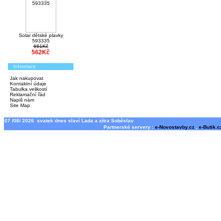
Solar dětské plavky
593335
661Kč
562Kč
Informace
Jak nakupovat
Kontaktní údaje
Tabulka velikostí
Reklamační řád
Napiš nám
Site Map
07 /08/ 2026 svatek dnes slaví Lada a zítra Soběslav
Partnerské servery :
e-Novostavby.cz
,
e-Butik.