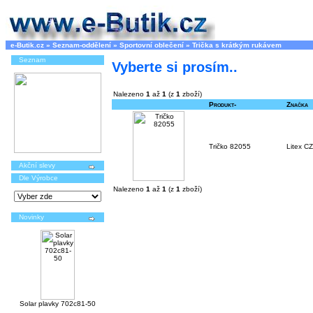
e-Butik.cz
»
Seznam-oddělení
»
Sportovní oblečení
»
Trička s krátkým rukávem
Seznam
Vyberte si prosím..
Nalezeno
1
až
1
(z
1
zboží)
Produkt-
Značka
Tričko 82055
Litex CZ
Akční slevy
Dle Výrobce
Nalezeno
1
až
1
(z
1
zboží)
Novinky
Solar plavky 702c81-50