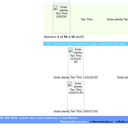
Tan Thru
Solar plavky T
Nalezeno
1
až
50
(z
52
zboží)
TIP...Zákazníci, kteří koupili toto zboží, nakoupili u nás také...
Solar plavky Tan Thru 123123-50
Solar p
Solar plavky Tan Thru 100372-53
08 /08/ 2026 svatek dnes slaví Soběslav a zítra Roman
Partnerské servery :
e-Novostavby.cz
,
e-Butik.