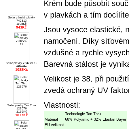
Krém bude působit souča
v plavkách a tím docílít
Solar pánské plavky
742313
1108Kč
943Kč
Jsou vysoce elastické, n
namočení. Díky síťovém
vzdušné a rychle vysych
Barevná stálost je vynika
Solar plavky 723279-12
1280Kč
1088Kč
Velikost je 38, při použi
zvedá ochraný UV faktor
Vlastnosti:
Solar plavky Tan Thru
123576
2136Kč
Technologie Tan Thru
1837Kč
Materiál
68% Polyamid + 32% Elastan Bayer
EU velikost