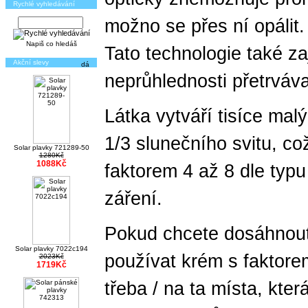
Rychlé vyhledávání
možno se přes ní opálit.
Napiš co hledáš
Tato technologie také zaj
Akční slevy
neprůhlednosti přetrváva
Látka vytváří tisíce mal
1/3 slunečního svitu, co
Solar plavky 721289-50
1280Kč
1088Kč
faktorem 4 až 8 dle typ
záření.
Pokud chcete dosáhnout
Solar plavky 7022c194
používat krém s faktorem
2023Kč
1719Kč
třeba / na ta místa, kter