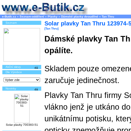
e-Butik.cz
»
Seznam-oddělení
»
Plavky
»
Dámské plavky dvoudílné
»
Tan Thru
Solar plavky Tan Thru 123974-
Seznam
[Tan Thru]
Dámské plavky Tan Thr
opálíte.
Skladem pouze omezené
Akční slevy
Dle Výrobce
zaručuje jedinečnost.
Novinky
Plavky Tan Thru firmy So
vlákno jenž je utkáno do
unikátnímu potisku, kter
Solar plavky 700383-51
opticky znemožňuje proni