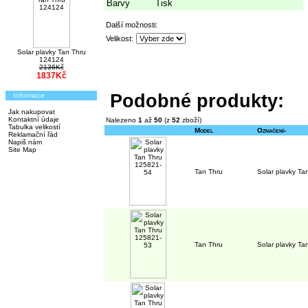
Barvy
Tisk
Další možnosti:
Velikost:
Solar plavky Tan Thru
124124
2136Kč
1837Kč
Podobné produkty:
Informace
Jak nakupovat
Kontaktní údaje
Nalezeno
1
až
50
(z
52
zboží)
Tabulka velikostí
Model
Označení-
Reklamační řád
Napiš nám
Site Map
Tan Thru
Solar plavky T
Tan Thru
Solar plavky T