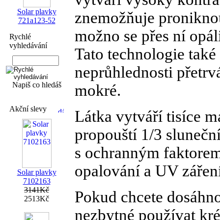
Solar plavky
znemožňuje proniknout 
721a123-52
možno se přes ní opáli
Rychlé
vyhledávání
Tato technologie také z
neprůhlednosti přetrv
Napiš co hledáš
mokré.
Akční slevy
Látka vytváří tisíce 
propouští 1/3 sluneční
s ochranným faktorem 
opalování a UV záření
Solar plavky
7102163
3141Kč
Pokud chcete dosáhno
2513Kč
nezbytné používat kré