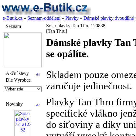
e-Butik.cz
»
Seznam-oddělení
»
Plavky
»
Dámské plavky dvoudílné
Solar plavky Tan Thru 120838
Seznam
[Tan Thru]
Dámské plavky Tan T
se opálíte.
Skladem pouze omeze
Akční slevy
Dle Výrobce
zaručuje jedinečnost.
Plavky Tan Thru firmy
Novinky
specifické vlákno jen
do síťoviny a díky un
vytváří vysoký kontra