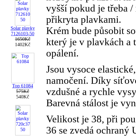
vyšší pokud je třeba / 
přikryta plavkami.
Krém bude působit so
Solar plavky
7126103-50
1650Kč
který je v plavkách a 
1402Kč
opálení.
Jsou vysoce elastické,
namočení. Díky síťov
Top 61084
vzdušné a rychle vysy
575Kč
540Kč
Barevná stálost je vyn
Velikost je 38, při pou
36 se zvedá ochraný U