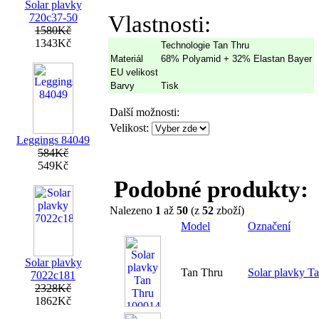
Solar plavky
720c37-50
Vlastnosti:
1580Kč
1343Kč
Technologie Tan Thru
Materiál
68% Polyamid + 32% Elastan Bayer
EU velikost
Barvy
Tisk
Další možnosti:
Velikost:
Leggings 84049
584Kč
549Kč
Podobné produkty:
Nalezeno
1
až
50
(z
52
zboží)
Model
Označení
Solar plavky
Tan Thru
Solar plavky T
7022c181
2328Kč
1862Kč